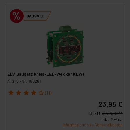
ELV Bausatz Kreis-LED-Wecker KLW1
Artikel-Nr. 150261
1
2
3
4
5
(11)
23,95 €
Statt
59,95 € **
inkl. MwSt.
Informationen zu Versandkosten