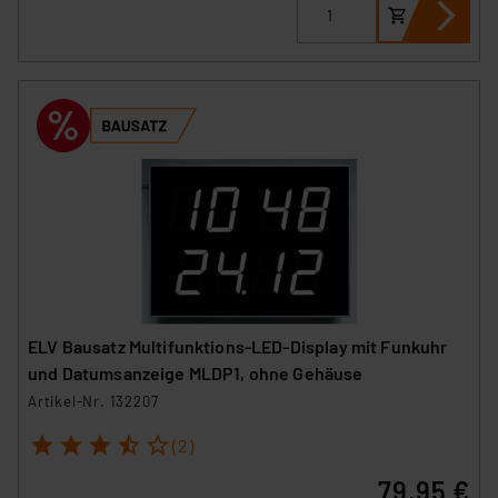
ELV Bausatz Multifunktions-LED-Display mit Funkuhr
und Datumsanzeige MLDP1, ohne Gehäuse
Artikel-Nr. 132207
1
2
3
4
5
(2)
79,95 €