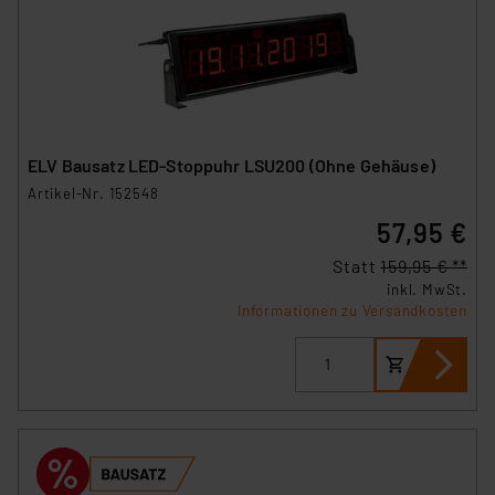
„Einige Drittanbieter verarbeiten personenbezogene
Daten in den USA. Ihre Einwilligung zur Einbindung von
Cookies dieser Drittanbieter umfasst daher ggf. auch
die Verarbeitung Ihrer Daten in den USA gemäß Art. 49
(1) lit. a DSGVO. Nähere Infos zu diesen Drittanbietern
ELV Bausatz LED-Stoppuhr LSU200 (Ohne Gehäuse)
und zu der jeweiligen Datenübermittlung erhalten Sie in
Artikel-Nr. 152548
der Datenschutzerklärung. Für die USA besteht kein
57,95 €
Angemessenheitsbeschluss der EU. Dies bedeutet,
dass die USA als Land mit unzureichendem
Statt
159,95 € **
Datenschutz nach EU-Standards eingestuft wird. So
inkl. MwSt.
besteht etwa das Risiko, dass US-Behörden
Informationen zu Versandkosten
personenbezogene Daten in
Überwachungsprogrammen verarbeiten, ohne dass
hiergegen Klagemöglichkeiten für Europäer bestehen.
Unsere Kooperation mit diesen Dienstleistern stützt
sich auf die Standarddatenschutzklauseln der
Europäischen Kommission sowie einer eigenen