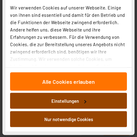
Wir verwenden Cookies auf unserer Webseite. Einige
von ihnen sind essentiell und damit für den Betrieb und
die Funktionen der Webseite zwingend erforderlich.
Andere helfen uns, diese Webseite und ihre
Erfahrungen zu verbessern. Für die Verwendung von
Cookies, die zur Bereitstellung unseres Angebots nicht
zwingend erforderlich sind, benötigen wir Ihre
ELV Bausatz LED-Lichterbogen LED-SB1, ohne Netzteil
Zustimmung. Wir verwenden solche Cookies, um
Inhalte und Anzeigen zu personalisieren, Funktionen
Artikel-Nr. 132949
für soziale Medien anbieten zu können und die Zugriffe
1
2
3
4
5
(4)
Alle Cookies erlauben
auf unsere Website zu analysieren. Außerdem geben
wir Informationen zu Ihrer Verwendung unserer Website
11,95 €
an unsere Partner für soziale Medien, Werbung und
Statt
14,95 € **
Einstellungen
Analysen weiter. Unsere Partner führen diese
inkl. MwSt.
Informationen möglicherweise mit weiteren Daten
Informationen zu Versandkosten
zusammen, die Sie ihnen bereitgestellt haben oder die
Nur notwendige Cookies
sie im Rahmen Ihrer Nutzung der Dienste gesammelt
haben. Indem Sie auf „Alle akzeptieren“ klicken,