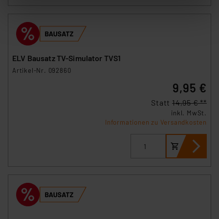
stimmen Sie sowohl dem Speichern und Abrufen von
Informationen auf Ihrem gerät (§25 Abs.1 TTDSG) sowie
der anschließenden Weiterverarbeitung für die
nachfolgend dargestellten bzw. die von Ihnen
ausgewählten Verarbeitungszwecke (Art. 6 Abs.1a DSG-
ELV Bausatz TV-Simulator TVS1
VO) zu. Eine detaillierte Auflistung der einzelnen
Artikel-Nr. 092860
Cookies nach Zweck und Anbieter ist durch Klick auf
9,95 €
den Button „Ablehnen oder Einstellungen“ abrufbar. Sie
können die Verwendung nicht notwendiger Cookies
Statt
14,95 € **
ablehnen oder ihr ganz oder teilweise zustimmen. Ihre
inkl. MwSt.
erteilte Zustimmung können Sie jederzeit unter dem
Informationen zu Versandkosten
Link „Cookie Einstellungen“ anpassen oder widerrufen.
Die Rechtmäßigkeit der Speicherung, Abrufung und
Weiterverarbeitung dieser Daten zur Auswertung und
Analyse bis zum Zeitpunkt des Widerrufs bleibt hiervon
unberührt. Ihre Browser-Einstellungen können dazu
führen, dass die Einstellungen nicht längerfristig
gespeichert werden und dieses Banner erneut
angezeigt wird.