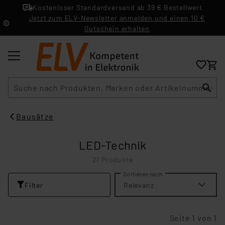
Kostenloser Standardversand ab 39 € Bestellwert
Jetzt zum ELV-Newsletter anmelden und einen 10 €
Gutschein erhalten
Suche
Bausätze
LED-Technik
21 Produkte
Sortieren nach
Filter
Relevanz
Seite 1 von 1