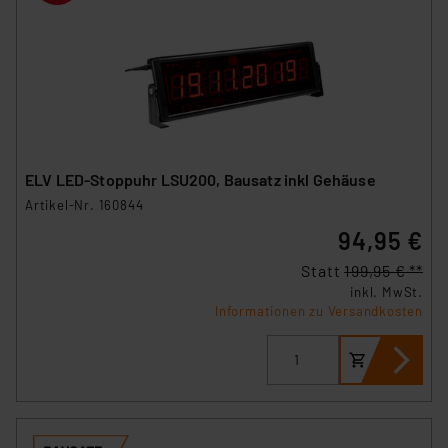
Beurteilung der mit der Datenübermittlung,
insbesondere der Art der übermittelten Daten,
verbundenen Risiken.“
Impressum
|
Datenschutzerklärung
ELV LED-Stoppuhr LSU200, Bausatz inkl Gehäuse
Artikel-Nr. 160844
94,95 €
Statt
199,95 € **
inkl. MwSt.
Informationen zu Versandkosten