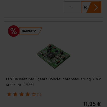
ELV Bausatz Intelligente Solarleuchtensteuerung SLS 2
Artikel-Nr. 075335
1
2
3
4
5
(1)
11,95 €