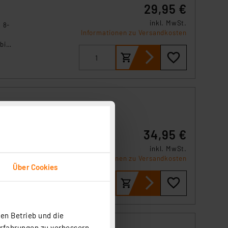
29,95 €
inkl. MwSt.
 8-
Informationen zu Versandkosten
bis
i
34,95 €
inkl. MwSt.
Informationen zu Versandkosten
von
Über Cookies
dem
r
en Betrieb und die
Erfahrungen zu verbessern.