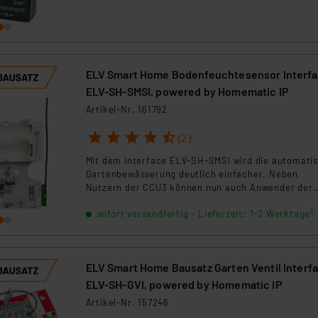
Gewitterwarnung, Blitzereignisse und Entwarnung,
an die Sendemodule von Hausautomations-System
angeschlossen werden können.
ELV Smart Home Bodenfeuchtesensor Interf
ELV-SH-SMSI, powered by Homematic IP
Artikel-Nr. 161792
1
2
3
4
5
(2)
Mit dem Interface ELV-SH-SMSI wird die automati
Gartenbewässerung deutlich einfacher. Neben
Nutzern der CCU3 können nun auch Anwender der
Home Control Unit HCU1, des Access Points und de
sofort versandfertig - Lieferzeit: 1-2 Werktage²
Homematic IP App das System nutzen und bequem
umsetzen. Einmal eingerichtet, läuft die
Gartenbewässerung mit dem Interface mühelos un
voll automatisiert. In Kombination mit dem
ELV Smart Home Bausatz Garten Ventil Interf
Bodenfeuchtesensor SoMo1 lassen sich die Messwe
besonders einfach in das Homematic IP System
ELV-SH-GVI, powered by Homematic IP
integrieren und zur automatischen Steuerung der
Artikel-Nr. 157246
Bewässerung verwenden. ***** Hinweis: Hierbei