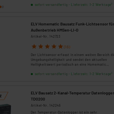
Vibration im Außenbereich. Robust und wetterfest
ngemessenheitsbeschluss der EU. Dies bedeutet, dass die USA al
sofort versandfertig - Lieferzeit: 1-2 Werktage²
detektiert er Erschütterungen an Wänden, Türen o
rds eingestuft wird. So besteht etwa das Risiko, dass US-Beh
Maschinen. Dank Homematic IP-Kompatibilität läss
ammen verarbeiten, ohne dass hiergegen Klagemöglichkeiten fü
sich das Modul einfach integrieren und sorgt für
smarte Sicherheit und Klimaüberwachung.*****
en Dienstleistern stützt sich auf die Standarddatenschutzklause
ELV Homematic Bausatz Funk-Lichtsensor fü
Hinweis: Hierbei handelt es sich um einen Bausatz,
nen Beurteilung der mit der Datenübermittlung, insbesondere der
noch zusammengebaut werden muss! *****
Außenbetrieb HMSen-LI-O
.“
Artikel-Nr. 142723
klärung
1
2
3
4
5
(16)
Der Lichtsensor erfasst in einem weiten Bereich di
Umgebungshelligkeit und sendet den aktuellen
Helligkeitswert periodisch an eine Homematic
Zentrale. ***** Hinweis: Hierbei handelt es sich um
sofort versandfertig - Lieferzeit: 1-2 Werktage²
einen Bausatz, der noch zusammengebaut werden
muss! *****
ELV Bausatz 2-Kanal-Temperatur Datenlogge
TDO200
Artikel-Nr. 142246
Der Temperatur-Datenlogger ist ein sehr