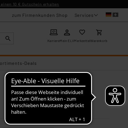
einen 10 € Gutschein erhalten
Services
zum Firmenkunden Shop
Karriere
Mein ELV
Merkzettel
Warenkorb
ortiments-Deals