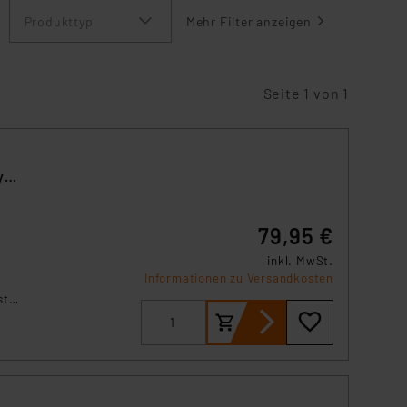
Produkttyp
Mehr Filter anzeigen
Seite 1 von 1
y
79,95 €
inkl. MwSt.
Informationen zu Versandkosten
st
 Der
 und
rbei