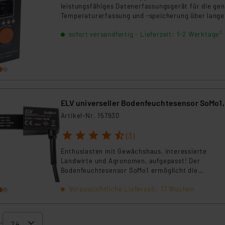
leistungsfähiges Datenerfassungsgerät für die ge
Temperaturerfassung und -speicherung über lange
Zeiträume.
sofort versandfertig - Lieferzeit: 1-2 Werktage²
ELV universeller Bodenfeuchtesensor SoMo1, 
Artikel-Nr. 157930
1
2
3
4
5
(3)
Enthusiasten mit Gewächshaus, interessierte
Landwirte und Agronomen, aufgepasst! Der
Bodenfeuchtesensor SoMo1 ermöglicht die
Messdatenerfassung von Bodenfeuchte und
Voraussichtliche Lieferzeit: 17 Wochen
Temperatur im Gewächshaus, Gemüsegarten oder 
dem viele Kilometer entfernten Acker.
: