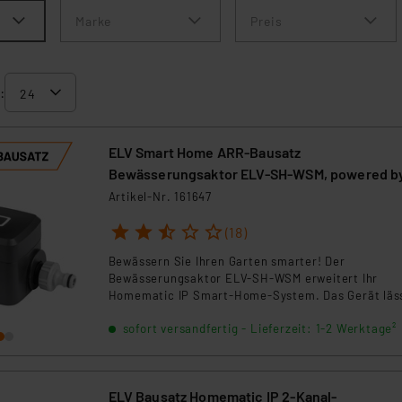
Marke
Preis
:
ELV Smart Home ARR-Bausatz
Bewässerungsaktor ELV-SH-WSM, powered b
Homematic IP
Artikel-Nr. 161647
1
2
3
4
5
(18)
Bewässern Sie Ihren Garten smarter! Der
Bewässerungsaktor ELV-SH-WSM erweitert Ihr
Homematic IP Smart-Home-System. Das Gerät läs
sich nach dem Zusammenbau ohne großen
sofort versandfertig - Lieferzeit: 1-2 Werktage²
Montageaufwand an einem Wasserhahn montieren.
integrierte Messsensor erfasst die Durchflussrate
die Wassermenge in Echtzeit und überträgt diese
Daten regelmäßig an Ihr System. ***** Hinweis: Hie
ELV Bausatz Homematic IP 2-Kanal-
handelt es sich um einen Bausatz, der noch