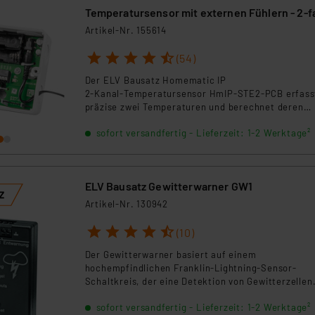
zusammengebaut werden muss! Bitte prüfen Sie v
Temperatursensor mit externen Fühlern - 2-f
dem Kauf, ob Ihr Wasserhahn über ein passendes 1
HmIP-STE2-PCB
Artikel-Nr. 155614
Zoll-Gewinde für den Anschluss dieses
Bewässerungsaktors verfügt und die Schnellkuppl
1
2
3
4
5
(54)
¾-Zoll. Andernfalls ist ggf. ein passender Adapter
aus dem Zubehör mitzubestellen.*****
Der ELV Bausatz Homematic IP
2‑Kanal‑Temperatursensor HmIP‑STE2‑PCB erfass
präzise zwei Temperaturen und berechnet deren
Differenz – ideal für Heizungs‑, Lüftungs‑ oder
sofort versandfertig - Lieferzeit: 1-2 Werktage²
Poolsteuerung. Die NTC-Fühler decken −50 °C bis
+105 °C ab. Betrieb via Batterien oder 12 V möglich
ELV Bausatz Gewitterwarner GW1
Artikel-Nr. 130942
1
2
3
4
5
(10)
Der Gewitterwarner basiert auf einem
hochempfindlichen Franklin-Lightning-Sensor-
Schaltkreis, der eine Detektion von Gewitterzellen
bereits in einer Entfernung von bis zu 40 km erlaub
sofort versandfertig - Lieferzeit: 1-2 Werktage²
Zusätzlich verfügt er über 3 Schaltausgänge für