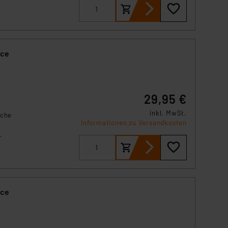
 die
en
ace
29,95 €
inkl. MwSt.
sche
Informationen zu Versandkosten
r
d
ace
rte