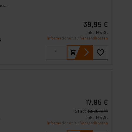
or
ach,
-
ung
39,95 €
ring
inkl. MwSt.
Informationen zu Versandkosten
t
.
17,95 €
Statt
19,95 € **
inkl. MwSt.
Informationen zu Versandkosten
t.