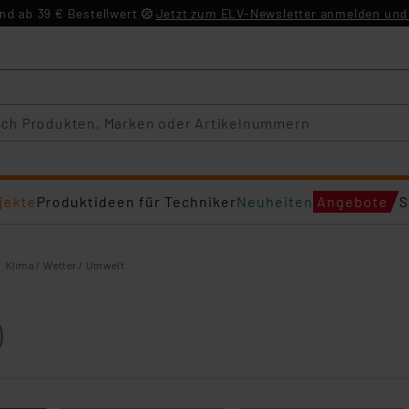
d ab 39 € Bestellwert
Jetzt zum ELV-Newsletter anmelden und 
jekte
Produktideen für Techniker
Neuheiten
Angebote
S
Klima / Wetter / Umwelt
)