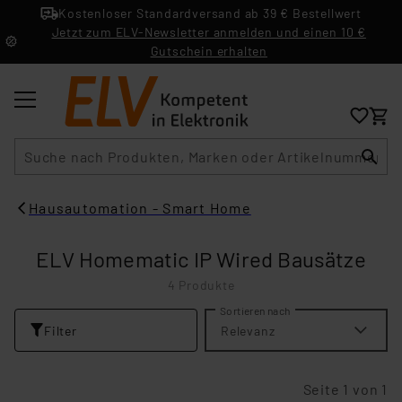
Kostenloser Standardversand ab 39 € Bestellwert
Jetzt zum ELV-Newsletter anmelden und einen 10 €
Gutschein erhalten
Suche
Hausautomation - Smart Home
ELV Homematic IP Wired Bausätze
4 Produkte
Sortieren nach
Filter
Relevanz
Seite 1 von 1