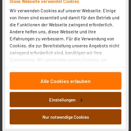
Diese Webseite verwendet Cookies
inkl. MwSt.
Informationen zu Versandkosten
Wir verwenden Cookies auf unserer Webseite. Einige
von ihnen sind essentiell und damit für den Betrieb und
die Funktionen der Webseite zwingend erforderlich.
Andere helfen uns, diese Webseite und ihre
Erfahrungen zu verbessern. Für die Verwendung von
Cookies, die zur Bereitstellung unseres Angebots nicht
zwingend erforderlich sind, benötigen wir Ihre
Zustimmung. Wir verwenden solche Cookies, um
Inhalte und Anzeigen zu personalisieren, Funktionen
für soziale Medien anbieten zu können und die Zugriffe
Alle Cookies erlauben
auf unsere Website zu analysieren. Außerdem geben
wir Informationen zu Ihrer Verwendung unserer Website
an unsere Partner für soziale Medien, Werbung und
Einstellungen
Analysen weiter. Unsere Partner führen diese
ELV Bausatz Homematic IP Wired 2-Kanal-Wandtaster
Informationen möglicherweise mit weiteren Daten
HmIPW-WRC2
zusammen, die Sie ihnen bereitgestellt haben oder die
Nur notwendige Cookies
Artikel-Nr. 154287
sie im Rahmen Ihrer Nutzung der Dienste gesammelt
1
2
3
4
5
haben. Indem Sie auf „Alle akzeptieren“ klicken,
(2)