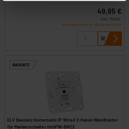
stimmen Sie sowohl dem Speichern und Abrufen von
49,95 €
Informationen auf Ihrem gerät (§25 Abs.1 TTDSG) sowie
inkl. MwSt.
der anschließenden Weiterverarbeitung für die
Informationen zu Versandkosten
nachfolgend dargestellten bzw. die von Ihnen
ausgewählten Verarbeitungszwecke (Art. 6 Abs.1a DSG-
VO) zu. Eine detaillierte Auflistung der einzelnen
Cookies nach Zweck und Anbieter ist durch Klick auf
den Button „Ablehnen oder Einstellungen“ abrufbar. Sie
können die Verwendung nicht notwendiger Cookies
ablehnen oder ihr ganz oder teilweise zustimmen. Ihre
erteilte Zustimmung können Sie jederzeit unter dem
Link „Cookie Einstellungen“ anpassen oder widerrufen.
Die Rechtmäßigkeit der Speicherung, Abrufung und
Weiterverarbeitung dieser Daten zur Auswertung und
Analyse bis zum Zeitpunkt des Widerrufs bleibt hiervon
unberührt. Ihre Browser-Einstellungen können dazu
führen, dass die Einstellungen nicht längerfristig
ELV Bausatz Homematic IP Wired 2-Kanal-Wandtaster
gespeichert werden und dieses Banner erneut
für Markenschalter HmIPW-BRC2