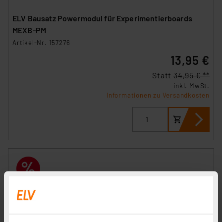
ELV Bausatz Powermodul für Experimentierboards
MEXB-PM
Artikel-Nr. 157276
13,95 €
Statt
34,95 € **
inkl. MwSt.
Informationen zu Versandkosten