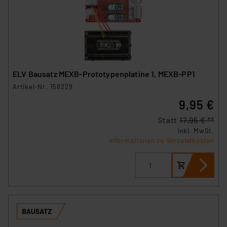
Unsere Kooperation mit diesen Dienstleistern stützt
sich auf die Standarddatenschutzklauseln der
Europäischen Kommission sowie einer eigenen
Beurteilung der mit der Datenübermittlung,
insbesondere der Art der übermittelten Daten,
verbundenen Risiken.“
ELV Bausatz MEXB-Prototypenplatine 1, MEXB-PP1
Artikel-Nr. 158229
Impressum
|
Datenschutzerklärung
9,95 €
Statt
17,95 € **
inkl. MwSt.
Informationen zu Versandkosten