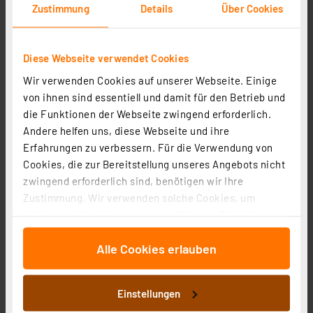
Zustimmung
Details
Über Cookies
Diese Webseite verwendet Cookies
ELV Aufbewahrungsbox für Kleinteile PAD-BOX
Wir verwenden Cookies auf unserer Webseite. Einige
Artikel-Nr. 156562
von ihnen sind essentiell und damit für den Betrieb und
9,95 €
die Funktionen der Webseite zwingend erforderlich.
Statt
14,95 € **
Andere helfen uns, diese Webseite und ihre
inkl. MwSt.
Erfahrungen zu verbessern. Für die Verwendung von
Informationen zu Versandkosten
Cookies, die zur Bereitstellung unseres Angebots nicht
zwingend erforderlich sind, benötigen wir Ihre
Zustimmung. Wir verwenden solche Cookies, um
Inhalte und Anzeigen zu personalisieren, Funktionen
für soziale Medien anbieten zu können und die Zugriffe
Alle Cookies erlauben
auf unsere Website zu analysieren. Außerdem geben
wir Informationen zu Ihrer Verwendung unserer Website
an unsere Partner für soziale Medien, Werbung und
Einstellungen
Analysen weiter. Unsere Partner führen diese