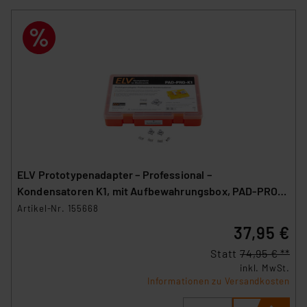
ELV Prototypenadapter – Professional –
Kondensatoren K1, mit Aufbewahrungsbox, PAD-PRO-
K1, 265 Teile
Artikel-Nr. 155668
37,95 €
Statt
74,95 € **
inkl. MwSt.
Informationen zu Versandkosten