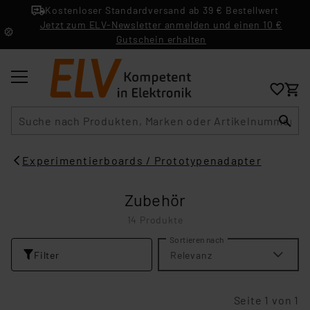
Kostenloser Standardversand ab 39 € Bestellwert
Jetzt zum ELV-Newsletter anmelden und einen 10 €
Gutschein erhalten
Suche
Experimentierboards / Prototypenadapter
Zubehör
14 Produkte
Sortieren nach
Filter
Relevanz
Seite 1 von 1