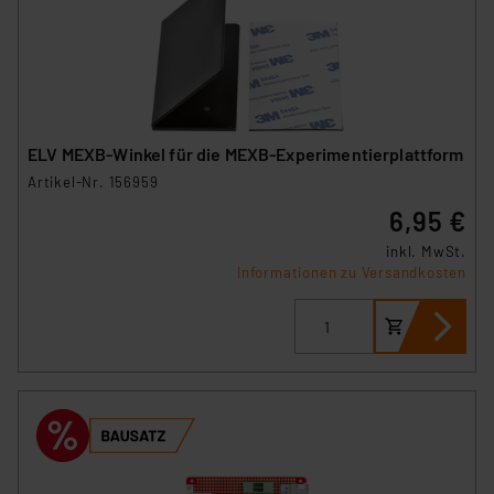
unberührt. Ihre Browser-Einstellungen können dazu
führen, dass die Einstellungen nicht längerfristig
gespeichert werden und dieses Banner erneut
angezeigt wird.
„Einige Drittanbieter verarbeiten personenbezogene
ELV MEXB-Winkel für die MEXB-Experimentierplattform
Daten in den USA. Ihre Einwilligung zur Einbindung von
Artikel-Nr. 156959
Cookies dieser Drittanbieter umfasst daher ggf. auch
6,95 €
die Verarbeitung Ihrer Daten in den USA gemäß Art. 49
(1) lit. a DSGVO. Nähere Infos zu diesen Drittanbietern
inkl. MwSt.
Informationen zu Versandkosten
und zu der jeweiligen Datenübermittlung erhalten Sie in
der Datenschutzerklärung. Für die USA besteht kein
Angemessenheitsbeschluss der EU. Dies bedeutet,
dass die USA als Land mit unzureichendem
Datenschutz nach EU-Standards eingestuft wird. So
besteht etwa das Risiko, dass US-Behörden
personenbezogene Daten in
Überwachungsprogrammen verarbeiten, ohne dass
hiergegen Klagemöglichkeiten für Europäer bestehen.