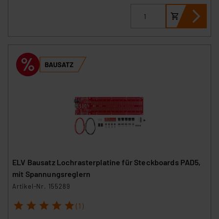
ELV Bausatz Lochrasterplatine für Steckboards PAD5,
mit Spannungsreglern
Artikel-Nr. 155289
1
2
3
4
5
(1)