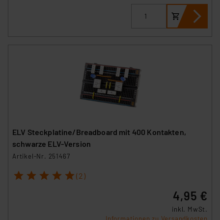
ELV Steckplatine/Breadboard mit 400 Kontakten,
schwarze ELV-Version
Artikel-Nr. 251467
1
2
3
4
5
(2)
4,95 €
inkl. MwSt.
Informationen zu Versandkosten