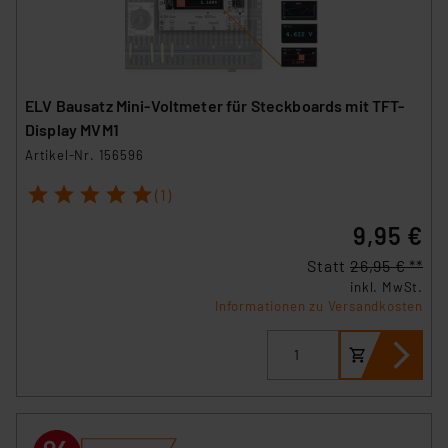
ELV Bausatz Mini-Voltmeter für Steckboards mit TFT-
Display MVM1
Artikel-Nr. 156596
1
2
3
4
5
(1)
9,95 €
Statt
26,95 € **
inkl. MwSt.
Informationen zu Versandkosten