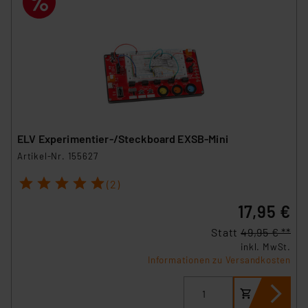
ELV Experimentier-/Steckboard EXSB-Mini
Artikel-Nr. 155627
1
2
3
4
5
(2)
17,95 €
Statt
49,95 € **
inkl. MwSt.
Informationen zu Versandkosten