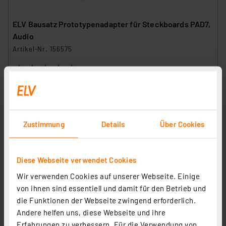
ELV Bausatz Prototypenadapter für Steckboards PAD7,
Audio
Artikel-Nr. 156575
1
2
3
4
5
(1)
18,95 €
Statt
34,95 € **
inkl. MwSt.
Zustimmung
Details
Über Cookies
Informationen zu Versandkosten
Diese Webseite verwendet Cookies
Wir verwenden Cookies auf unserer Webseite. Einige
von ihnen sind essentiell und damit für den Betrieb und
die Funktionen der Webseite zwingend erforderlich.
Andere helfen uns, diese Webseite und ihre
Erfahrungen zu verbessern. Für die Verwendung von