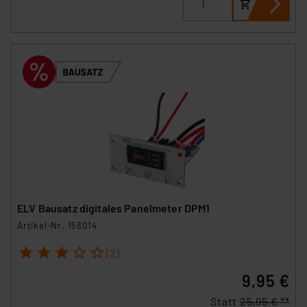
ELV Bausatz digitales Panelmeter DPM1
Artikel-Nr. 158014
1
2
3
4
5
(2)
9,95 €
Statt
25,95 € **