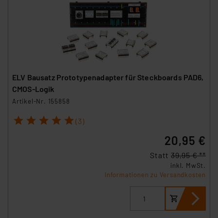
ELV Bausatz Prototypenadapter für Steckboards PAD6,
CMOS-Logik
Artikel-Nr. 155858
1
2
3
4
5
(3)
20,95 €
Statt
39,95 € **
inkl. MwSt.
Informationen zu Versandkosten