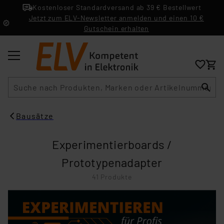
Kostenloser Standardversand ab 39 € Bestellwert
Jetzt zum ELV-Newsletter anmelden und einen 10 €
Gutschein erhalten
Suche
Bausätze
Experimentierboards /
Prototypenadapter
41 Produkte