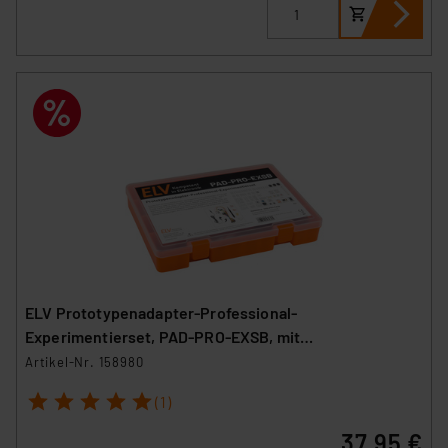
ELV Prototypenadapter-Professional-
Experimentierset, PAD-PRO-EXSB, mit
Aufbewahrungsbox
Artikel-Nr. 158980
1
2
3
4
5
(1)
37,95 €