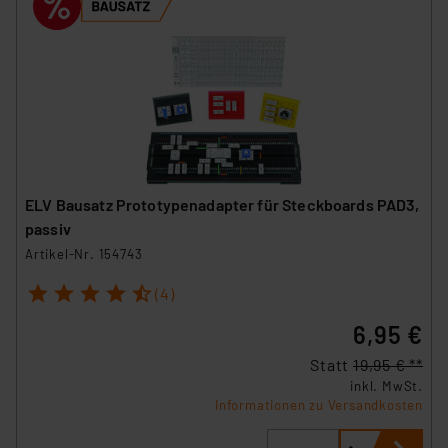
ELV Bausatz Prototypenadapter für Steckboards PAD3,
passiv
Artikel-Nr. 154743
1
2
3
4
5
(4)
6,95 €
Statt
19,95 € **
inkl. MwSt.
Informationen zu Versandkosten