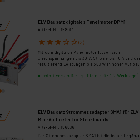
aufgedruckte Anschlussbeschaltung und die
Bauteilwerte ist die Verdrahtung einer
Experimentierschaltung sehr einfach und übersich
ELV Bausatz digitales Panelmeter DPM1
realisierbar.
Artikel-Nr. 158014
1
2
3
4
5
(2)
Mit dem digitalen Panelmeter lassen sich
Gleichspannungen bis 36 V, Ströme bis 10 A und da
resultierend Leistungen bis 360 W in hoher Auflös
messen und anzeigen. Das mit einem Farb-TFT-Dis
sofort versandfertig - Lieferzeit: 1-2 Werktage²
ausgestattete Panelmeter eignet sich zum
Frontplatteneinbau in eigene Geräte, zusätzlich ist
mit einer UART-Schnittstelle möglich, die Messdat
auszugeben.
ELV Bausatz Strommessadapter SMA1 für ELV
Mini-Voltmeter für Steckboards
Artikel-Nr. 156606
Der Strommessadapter SMA1 ist die ideale Ergänz