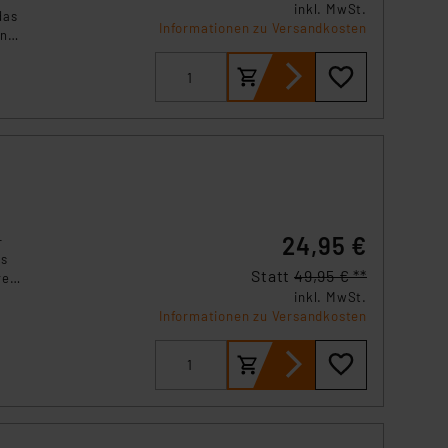
s Land mit unzureichendem
inkl. MwSt.
das
Informationen zu Versandkosten
örden personenbezogene
en
r Europäer bestehen.
etet
ln der Europäischen
igen
 Art der übermittelten
onal
24,95 €
-
es
Statt
49,95 € **
res
inkl. MwSt.
nem
Informationen zu Versandkosten