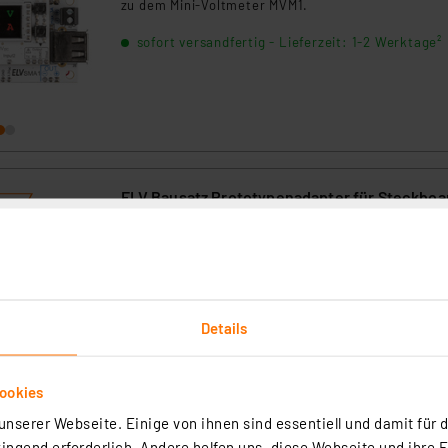
zu dem Mini-Voltmeter MVM1.
sofort versandfertig - Lieferzeit: 1-2 Werktage²
ELV Bausatz Prototypenadapter für Steckboa
PAD4, digital
Artikel-Nr. 155107
1
2
3
4
5
(1)
Der Prototypen-Adapter PAD4 reiht sich in die ELV
Details
Prototypen-Adapter-Reihe ein und bietet Steckbre
kompatible Bauteil-Module, die vielfach in der
Mikroprozessor-Peripherie Anwendung finden.
ookies
sofort versandfertig - Lieferzeit: 1-2 Werktage²
nserer Webseite. Einige von ihnen sind essentiell und damit für d
ngend erforderlich. Andere helfen uns, diese Webseite und ihre 