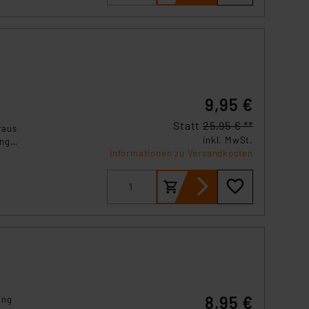
tlich
9,95 €
Statt
25,95 € **
raus
inkl. MwSt.
ung
Informationen zu Versandkosten
play
 es
en
8,95 €
ung