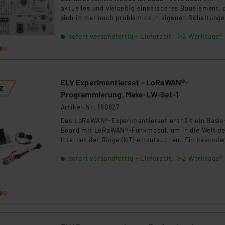
ngemessenheitsbeschluss der EU. Dies bedeutet, dass die USA al
aktuelles und vielseitig einsetzbares Bauelement, 
rds eingestuft wird. So besteht etwa das Risiko, dass US-Beh
sich immer noch problemlos in eigenen Schaltung
ammen verarbeiten, ohne dass hiergegen Klagemöglichkeiten fü
einsetzen lässt. Das NE555-Experimentierboard bi
sofort versandfertig - Lieferzeit: 1-2 Werktage²
die Möglichkeit, sich mit den Möglichkeiten des
en Dienstleistern stützt sich auf die Standarddatenschutzklause
vielseitigen Schaltkreises ausführlich zu beschäft
nen Beurteilung der mit der Datenübermittlung, insbesondere der
und die gefundene Lösung dann auch auf dem opti
.“
erhältlichen Anwenderboard anzuwenden.
ELV Experimentierset – LoRaWAN®-
klärung
Programmierung, Make-LW-Set-1
Artikel-Nr. 160827
Das LoRaWAN®-Experimentierset enthält ein Basis
Board mit LoRaWAN®-Funkmodul, um in die Welt d
Internet der Dinge (IoT) einzutauchen. Ein besonde
Merkmal dieses Sets ist das Aufsteckmodul mit ei
sofort versandfertig - Lieferzeit: 1-2 Werktage²
Temperatur- und Luftfeuchtigkeitssensor, der es
ermöglicht, Umweltdaten präzise zu erfassen.