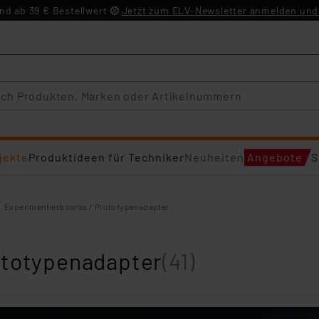
d ab 39 € Bestellwert
Jetzt zum ELV-Newsletter anmelden und 
jekte
Produktideen für Techniker
Neuheiten
Angebote
S
Experimentierboards / Prototypenadapter
ototypenadapter
(41)