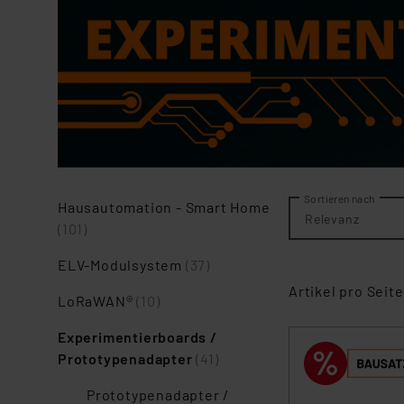
Sortieren nach
Hausautomation - Smart Home
Relevanz
(101)
ELV-Modulsystem
(37)
Artikel pro Seite
LoRaWAN®
(10)
Experimentierboards /
Prototypenadapter
(41)
Prototypenadapter /