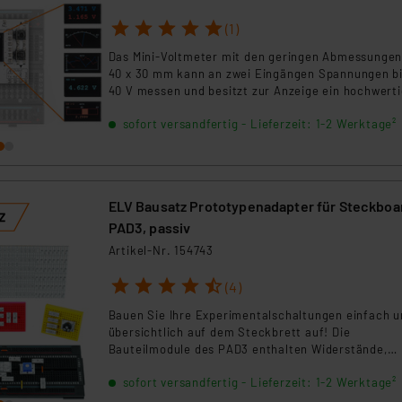
1
2
3
4
5
(1)
Das Mini-Voltmeter mit den geringen Abmessungen
40 x 30 mm kann an zwei Eingängen Spannungen b
40 V messen und besitzt zur Anzeige ein hochwert
TFT-Display mit 80 x 160 Pixeln (0,96").
sofort versandfertig - Lieferzeit: 1-2 Werktage²
ELV Bausatz Prototypenadapter für Steckboa
PAD3, passiv
Artikel-Nr. 154743
1
2
3
4
5
(4)
Bauen Sie Ihre Experimentalschaltungen einfach u
übersichtlich auf dem Steckbrett auf! Die
Bauteilmodule des PAD3 enthalten Widerstände,
Kondensatoren und Leerplatinen für Widerstands-
sofort versandfertig - Lieferzeit: 1-2 Werktage²
Trimmer, die über kleine Adapter bequem auf
Steckboards eingesetzt werden können. Durch die