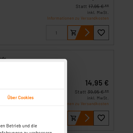
Statt
17,95 € **
inkl. MwSt.
Informationen zu Versandkosten
rds
14,95 €
Statt
39,95 € **
Über Cookies
inkl. MwSt.
tt-
Informationen zu Versandkosten
en Betrieb und die
Erfahrungen zu verbessern.