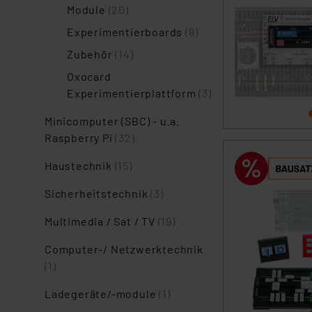
Module
(20)
Experimentierboards
(8)
Zubehör
(14)
Oxocard
Experimentierplattform
(3)
Minicomputer (SBC) - u.a.
Raspberry Pi
(32)
Haustechnik
(15)
Sicherheitstechnik
(3)
Multimedia / Sat / TV
(19)
Computer-/ Netzwerktechnik
(1)
Ladegeräte/-module
(1)