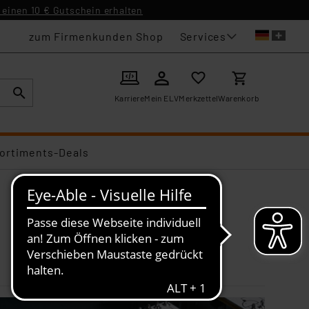
einen 10 € Gutschein erhalten
Services
zum Firmenkunden Shop
Karriere
Mein ELV
Merkzettel
Warenkorb
ortiments-Deals