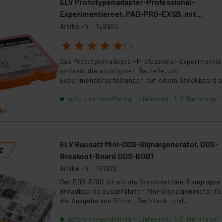
ELV Prototypenadapter-Professional-
Experimentierset, PAD-PRO-EXSB, mit
Aufbewahrungsbox
Artikel-Nr. 158980
1
2
3
4
5
(1)
Das Prototypenadapter-Professional-Experimentie
umfasst die wichtigsten Bauteile, um
Experimentierschaltungen auf einem Steckboard 
einem der ELV-Experimentierboards EXSB1 und E
sofort versandfertig - Lieferzeit: 1-2 Werktage²
Mini aufzubauen.
ELV Bausatz Mini-DDS-Signalgenerator, DDS-
Breakout-Board DDS-BOB1
Artikel-Nr. 157872
Der DDS-BOB1 ist ein als Steckplatinen-Baugruppe
Breadboards ausgeführter Mini-Signalgenerator fü
die Ausgabe von Sinus-, Rechteck- und
Dreiecksignalen im Frequenzbereich 15,25 mHz bis
sofort versandfertig - Lieferzeit: 1-2 Werktage²
MHz. Zusätzlich kann auf dem DDS-BOB1 eine