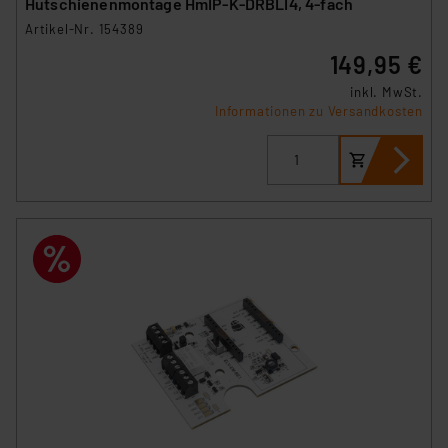
Hutschienenmontage HmIP-K-DRBLI4, 4-fach
(1) lit. a DSGVO. Nähere Infos zu diesen Drittanbietern
Artikel-Nr. 154389
und zu der jeweiligen Datenübermittlung erhalten Sie in
149,95 €
der Datenschutzerklärung. Für die USA besteht kein
Angemessenheitsbeschluss der EU. Dies bedeutet,
inkl. MwSt.
dass die USA als Land mit unzureichendem
Informationen zu Versandkosten
Datenschutz nach EU-Standards eingestuft wird. So
besteht etwa das Risiko, dass US-Behörden
personenbezogene Daten in
Überwachungsprogrammen verarbeiten, ohne dass
hiergegen Klagemöglichkeiten für Europäer bestehen.
Unsere Kooperation mit diesen Dienstleistern stützt
sich auf die Standarddatenschutzklauseln der
Europäischen Kommission sowie einer eigenen
Beurteilung der mit der Datenübermittlung,
insbesondere der Art der übermittelten Daten,
verbundenen Risiken.“
Impressum
|
Datenschutzerklärung