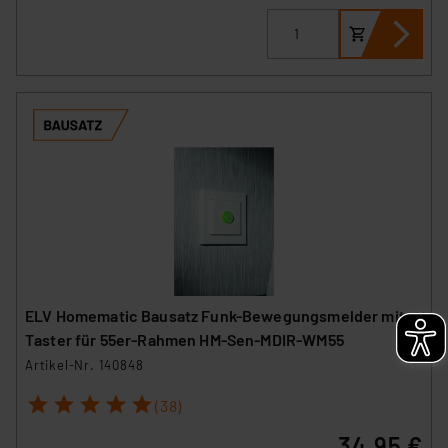
ELV Homematic Bausatz Funk-Bewegungsmelder mit
Taster für 55er-Rahmen HM-Sen-MDIR-WM55
Artikel-Nr. 140848
1
2
3
4
5
(38)
34,95 €