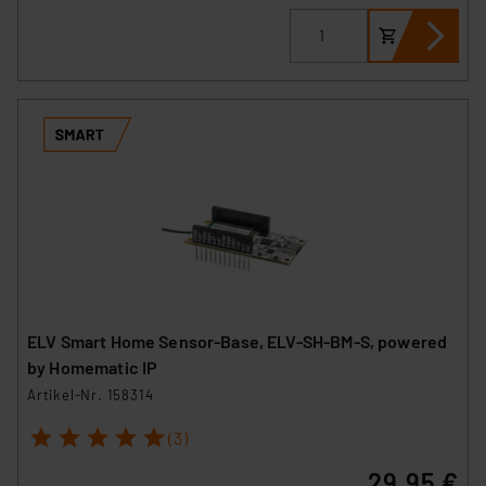
ELV Smart Home Sensor-Base, ELV-SH-BM-S, powered
by Homematic IP
Artikel-Nr. 158314
1
2
3
4
5
(3)
29,95 €