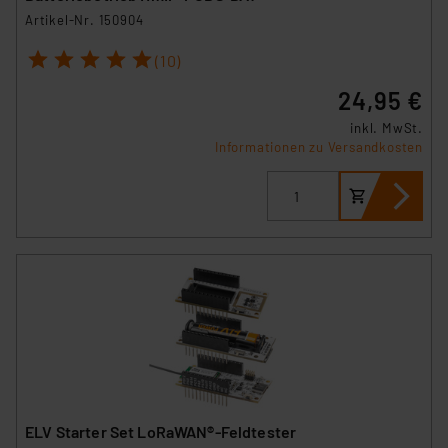
Artikel-Nr. 150904
1
2
3
4
5
(10)
24,95 €
inkl. MwSt.
Informationen zu Versandkosten
ELV Starter Set LoRaWAN®-Feldtester