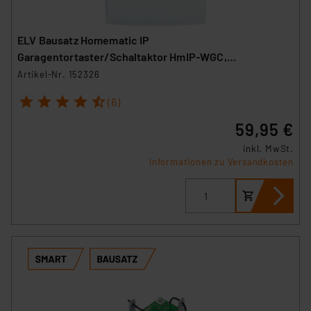
ELV Bausatz Homematic IP
Garagentortaster/Schaltaktor HmIP-WGC,
fernbedienbar
Artikel-Nr. 152326
1
2
3
4
5
(6)
59,95 €
inkl. MwSt.
Informationen zu Versandkosten