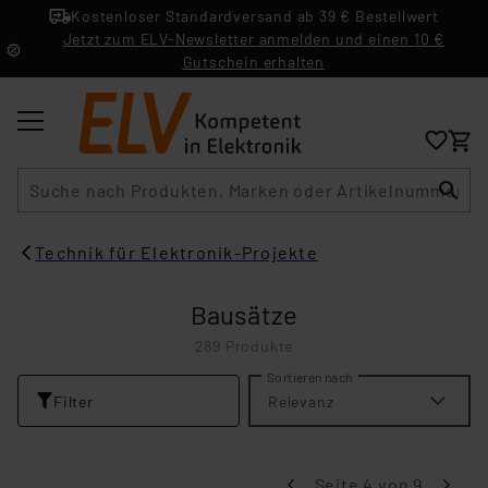
Kostenloser Standardversand ab 39 € Bestellwert
Jetzt zum ELV-Newsletter anmelden und einen 10 €
Gutschein erhalten
Suche
Technik für Elektronik-Projekte
Bausätze
289 Produkte
Sortieren nach
Filter
Relevanz
Seite 4 von 9