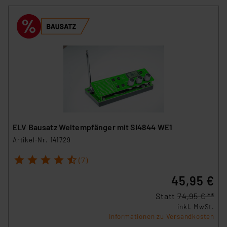
ELV Bausatz Weltempfänger mit SI4844 WE1
Artikel-Nr. 141729
1
2
3
4
5
(7)
45,95 €
Statt
74,95 € **
inkl. MwSt.
Informationen zu Versandkosten