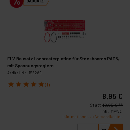
ELV Bausatz Lochrasterplatine für Steckboards PAD5,
mit Spannungsreglern
Artikel-Nr. 155289
1
2
3
4
5
(1)
8,95 €
Statt
19,95 € **
inkl. MwSt.
Informationen zu Versandkosten