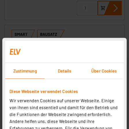
Zustimmung
Details
Über Cookies
ELV Bausatz Homematic IP Bewegungsmelder für 55er-
Diese Webseite verwendet Cookies
Rahmen HmIP-SMI55-2
Wir verwenden Cookies auf unserer Webseite. Einige
Artikel-Nr. 156248
von ihnen sind essentiell und damit für den Betrieb und
1
2
3
4
5
die Funktionen der Webseite zwingend erforderlich.
(6)
Andere helfen uns, diese Webseite und ihre
49,95 €
Erfahrungen zu verbessern. Für die Verwendung von