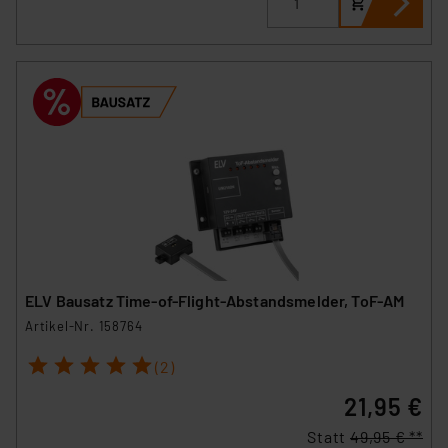
ELV Bausatz Time-of-Flight-Abstandsmelder, ToF-AM
Artikel-Nr. 158764
1
2
3
4
5
(2)
21,95 €
Statt
49,95 € **