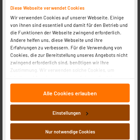
1
2
3
4
5
(1)
Diese Webseite verwendet Cookies
349,95 €
Wir verwenden Cookies auf unserer Webseite. Einige
von ihnen sind essentiell und damit für den Betrieb und
Statt
399,00 € **
die Funktionen der Webseite zwingend erforderlich.
inkl. MwSt.
Informationen zu Versandkosten
Andere helfen uns, diese Webseite und ihre
Erfahrungen zu verbessern. Für die Verwendung von
Cookies, die zur Bereitstellung unseres Angebots nicht
zwingend erforderlich sind, benötigen wir Ihre
Zustimmung. Wir verwenden solche Cookies, um
Inhalte und Anzeigen zu personalisieren, Funktionen
für soziale Medien anbieten zu können und die Zugriffe
Alle Cookies erlauben
auf unsere Website zu analysieren. Außerdem geben
wir Informationen zu Ihrer Verwendung unserer Website
an unsere Partner für soziale Medien, Werbung und
Einstellungen
Analysen weiter. Unsere Partner führen diese
Informationen möglicherweise mit weiteren Daten
Snapmaker Lasergravierer Ray 20W, Präzise Gravur &
zusammen, die Sie ihnen bereitgestellt haben oder die
Nur notwendige Cookies
Schnitttechnik mit Air Assist
sie im Rahmen Ihrer Nutzung der Dienste gesammelt