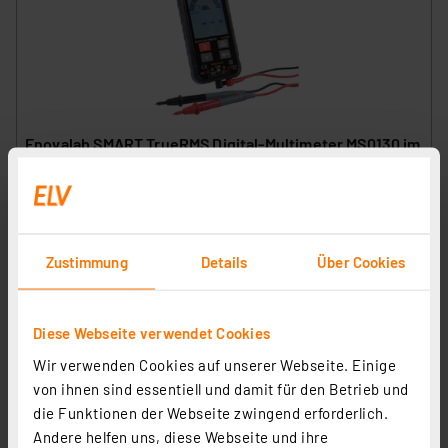
Enovalab SMART TrueRMS Digital-Multimeter MS0130 im
Slim Design, 2.000 Counts
Artikel-Nr. 252247
1
2
3
4
5
(2)
Zustimmung
Details
Über Cookies
21,95 €
Statt
29,99 € **
inkl. MwSt.
Diese Webseite verwendet Cookies
Informationen zu Versandkosten
Wir verwenden Cookies auf unserer Webseite. Einige
von ihnen sind essentiell und damit für den Betrieb und
die Funktionen der Webseite zwingend erforderlich.
Andere helfen uns, diese Webseite und ihre