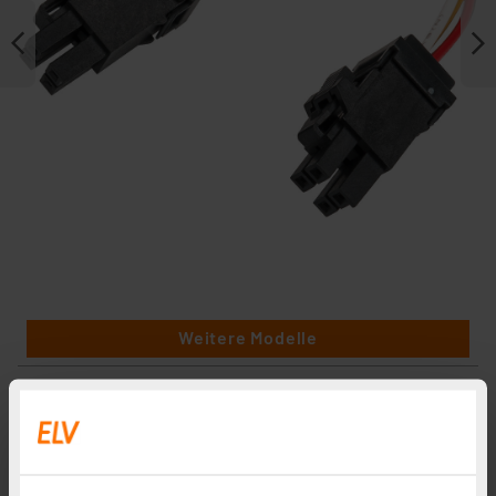
Weitere Modelle
Homematic IP Wired Smart Home Bus-
Verbindungskabel – 62 cm, HmIPW-BC62
Artikel-Nr. 153712