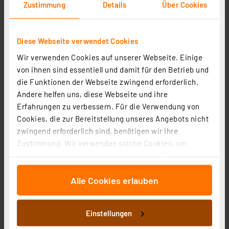
Zustimmung
Details
Über Cookies
1
2
3
4
5
(4)
16,60 €
Diese Webseite verwendet Cookies
inkl. MwSt.
Informationen zu Versandkosten
Wir verwenden Cookies auf unserer Webseite. Einige
von ihnen sind essentiell und damit für den Betrieb und
die Funktionen der Webseite zwingend erforderlich.
Andere helfen uns, diese Webseite und ihre
Erfahrungen zu verbessern. Für die Verwendung von
Cookies, die zur Bereitstellung unseres Angebots nicht
Homematic IP Wired Smart Home Bus-
zwingend erforderlich sind, benötigen wir Ihre
Verbindungskabel – 22 cm, HmIPW-BC22
Zustimmung. Wir verwenden solche Cookies, um
Artikel-Nr. 153706
Inhalte und Anzeigen zu personalisieren, Funktionen
für soziale Medien anbieten zu können und die Zugriffe
1
2
3
4
5
(4)
Alle Cookies erlauben
auf unsere Website zu analysieren. Außerdem geben
13,03 €
wir Informationen zu Ihrer Verwendung unserer Website
an unsere Partner für soziale Medien, Werbung und
inkl. MwSt.
Einstellungen
Analysen weiter. Unsere Partner führen diese
Informationen zu Versandkosten
Informationen möglicherweise mit weiteren Daten