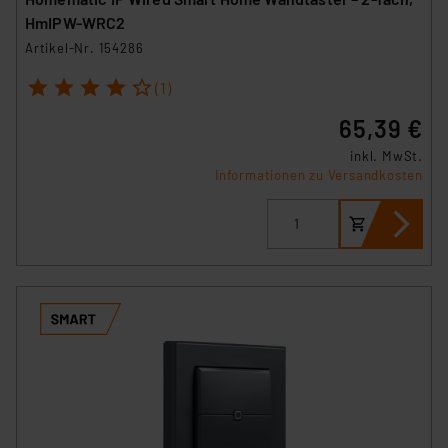
der Datenschutzerklärung. Für die USA besteht kein
HmIPW-WRC2
Angemessenheitsbeschluss der EU. Dies bedeutet,
Artikel-Nr. 154286
dass die USA als Land mit unzureichendem
1
2
3
4
5
(1)
Datenschutz nach EU-Standards eingestuft wird. So
besteht etwa das Risiko, dass US-Behörden
65,39 €
personenbezogene Daten in
inkl. MwSt.
Überwachungsprogrammen verarbeiten, ohne dass
Informationen zu Versandkosten
hiergegen Klagemöglichkeiten für Europäer bestehen.
Unsere Kooperation mit diesen Dienstleistern stützt
sich auf die Standarddatenschutzklauseln der
Europäischen Kommission sowie einer eigenen
Beurteilung der mit der Datenübermittlung,
insbesondere der Art der übermittelten Daten,
verbundenen Risiken.“
Impressum
|
Datenschutzerklärung