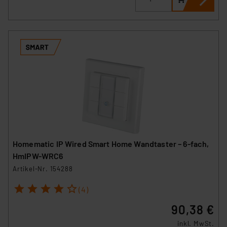
Homematic IP Wired Smart Home Wandtaster – 6-fach,
HmIPW-WRC6
Artikel-Nr. 154288
1
2
3
4
5
(4)
90,38 €
inkl. MwSt.