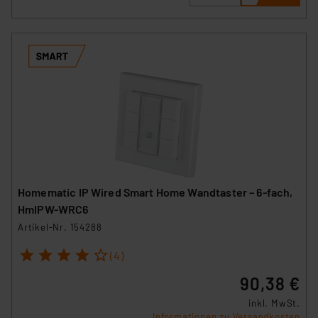
Homematic IP Wired Smart Home Wandtaster – 6-fach,
HmIPW-WRC6
Artikel-Nr. 154288
1
2
3
4
5
(4)
90,38 €
inkl. MwSt.
Informationen zu Versandkosten