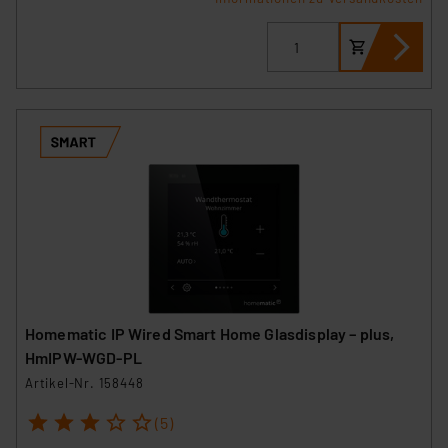
Homematic IP Wired Smart Home Glasdisplay – plus,
HmIPW-WGD-PL
Artikel-Nr. 158448
1
2
3
4
5
(5)