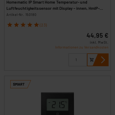
Homematic IP Smart Home Temperatur- und
Luftfeuchtigkeitssensor mit Display – innen, HmIP-
STHD
Artikel-Nr. 150180
1
2
3
4
5
(23)
44,95 €
inkl. MwSt.
Informationen zu Versandkosten