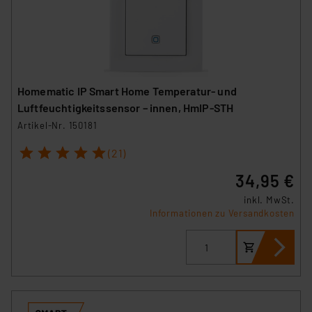
Unsere Kooperation mit diesen Dienstleistern stützt
sich auf die Standarddatenschutzklauseln der
Europäischen Kommission sowie einer eigenen
Beurteilung der mit der Datenübermittlung,
insbesondere der Art der übermittelten Daten,
verbundenen Risiken.“
Homematic IP Smart Home Temperatur- und
Luftfeuchtigkeitssensor – innen, HmIP-STH
Impressum
|
Datenschutzerklärung
Artikel-Nr. 150181
1
2
3
4
5
(21)
34,95 €
inkl. MwSt.
Informationen zu Versandkosten