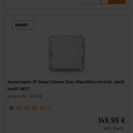
Homematic IP Smart Home Glas-Wandthermostat, weiß,
HmIP-WGT
Artikel-Nr. 161458
1
2
3
4
5
(1)
149,95 €
inkl. MwSt.