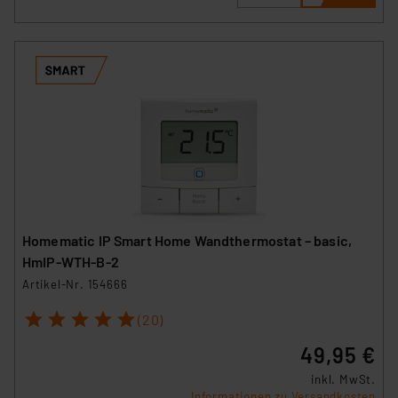
Homematic IP Smart Home Wandthermostat – basic,
HmIP-WTH-B-2
Artikel-Nr. 154666
1
2
3
4
5
(20)
49,95 €
inkl. MwSt.
Informationen zu Versandkosten