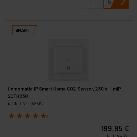
Homematic IP Smart Home CO2-Sensor, 230 V, HmIP-
SCTH230
Artikel-Nr. 155592
1
2
3
4
5
(1)
199,95 €
inkl. MwSt.