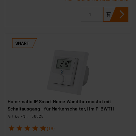
Homematic IP Smart Home Wandthermostat mit
Schaltausgang – für Markenschalter, HmIP-BWTH
Artikel-Nr. 150628
1
2
3
4
5
(19)