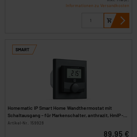
Informationen zu Versandkosten
Homematic IP Smart Home Wandthermostat mit
Schaltausgang – für Markenschalter, anthrazit, HmIP-
BWTH-A
Artikel-Nr. 159928
89,95 €