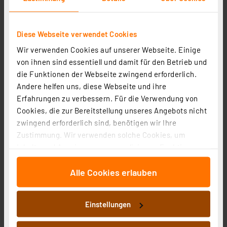
1
2
3
4
5
(46)
39,95 €
Diese Webseite verwendet Cookies
Wir verwenden Cookies auf unserer Webseite. Einige
inkl. MwSt.
Informationen zu Versandkosten
von ihnen sind essentiell und damit für den Betrieb und
die Funktionen der Webseite zwingend erforderlich.
Andere helfen uns, diese Webseite und ihre
Erfahrungen zu verbessern. Für die Verwendung von
Cookies, die zur Bereitstellung unseres Angebots nicht
zwingend erforderlich sind, benötigen wir Ihre
Zustimmung. Wir verwenden solche Cookies, um
Inhalte und Anzeigen zu personalisieren, Funktionen
für soziale Medien anbieten zu können und die Zugriffe
Alle Cookies erlauben
auf unsere Website zu analysieren. Außerdem geben
wir Informationen zu Ihrer Verwendung unserer Website
an unsere Partner für soziale Medien, Werbung und
Einstellungen
Analysen weiter. Unsere Partner führen diese
Informationen möglicherweise mit weiteren Daten