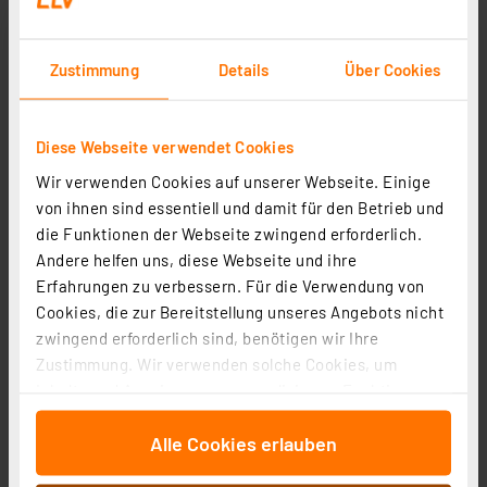
Zustimmung
Details
Über Cookies
Diese Webseite verwendet Cookies
Wir verwenden Cookies auf unserer Webseite. Einige
von ihnen sind essentiell und damit für den Betrieb und
Homematic IP Smart Home Wandtaster – 6-fach, HmIP-
die Funktionen der Webseite zwingend erforderlich.
WRC6
Andere helfen uns, diese Webseite und ihre
Artikel-Nr. 142308
Erfahrungen zu verbessern. Für die Verwendung von
Cookies, die zur Bereitstellung unseres Angebots nicht
1
2
3
4
5
(21)
zwingend erforderlich sind, benötigen wir Ihre
69,95 €
Zustimmung. Wir verwenden solche Cookies, um
Inhalte und Anzeigen zu personalisieren, Funktionen
inkl. MwSt.
für soziale Medien anbieten zu können und die Zugriffe
Informationen zu Versandkosten
Alle Cookies erlauben
auf unsere Website zu analysieren. Außerdem geben
wir Informationen zu Ihrer Verwendung unserer Website