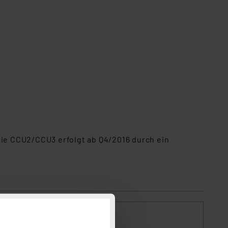
die CCU2/CCU3 erfolgt ab Q4/2016 durch ein