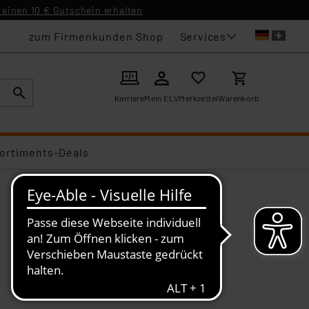
einen 10 € Gutschein erhalten
Services
zum Firmenkunden Shop
Karriere
Mein ELV
Merkzettel
Warenkorb
ortiments-Deals