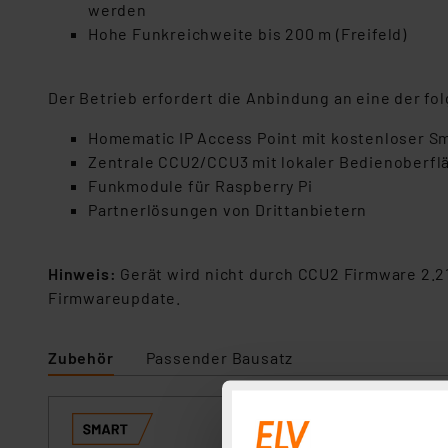
werden
Hohe Funkreichweite bis 200 m (Freifeld)
Der Betrieb erfordert die Anbindung an eine der f
Homematic IP Access Point mit kostenloser 
Zentrale CCU2/CCU3 mit lokaler Bedienoberfl
Funkmodule für Raspberry Pi
Partnerlösungen von Drittanbietern
Hinweis:
Gerät wird nicht durch CCU2 Firmware 2.21
Firmwareupdate.
Zubehör
Passender Bausatz
Homematic IP S