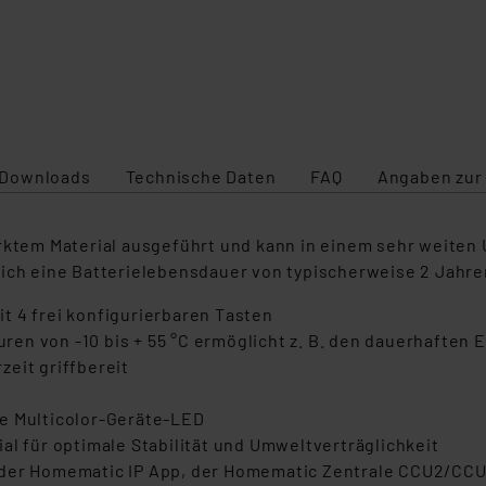
Downloads
Technische Daten
FAQ
Angaben zur
tärktem Material ausgeführt und kann in einem sehr weit
sich eine Batterielebensdauer von typischerweise 2 Jahre
t 4 frei konfigurierbaren Tasten
en von -10 bis + 55 °C ermöglicht z. B. den dauerhaften 
eit griffbereit
ie Multicolor-Geräte-LED
al für optimale Stabilität und Umweltverträglichkeit
 der Homematic IP App, der Homematic Zentrale CCU2/CCU