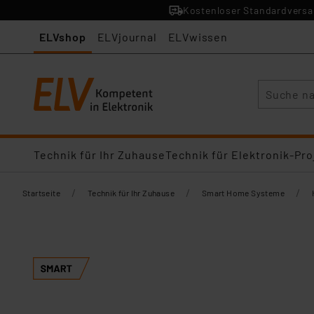
Kostenloser Standardversan
ELVshop
ELVjournal
ELVwissen
Suche
Technik für Ihr Zuhause
Technik für Elektronik-Pro
/
/
/
Startseite
Technik für Ihr Zuhause
Smart Home Systeme