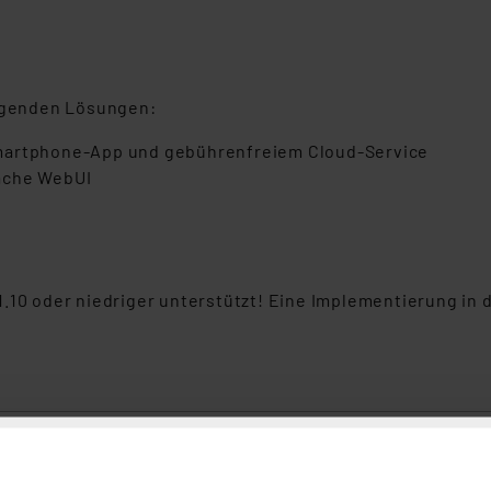
olgenden Lösungen:
Smartphone-App und gebührenfreiem Cloud-Service
äche WebUI
.10 oder niedriger unterstützt! Eine Implementierung in 
mart Home Dimmer-Steckdose – Phasenabschnitt, HmIP-PDT