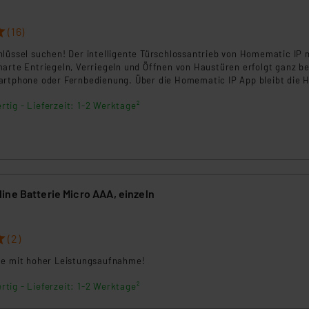
(16)
hlüssel suchen! Der intelligente Türschlossantrieb von Homematic IP
marte Entriegeln, Verriegeln und Öffnen von Haustüren erfolgt ganz 
artphone oder Fernbedienung. Über die Homematic IP App bleibt die 
rtig - Lieferzeit: 1-2 Werktage²
ine Batterie Micro AAA, einzeln
(2)
te mit hoher Leistungsaufnahme!
rtig - Lieferzeit: 1-2 Werktage²