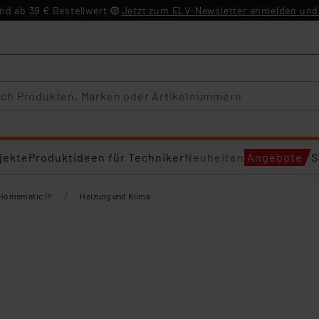
d ab 39 € Bestellwert
Jetzt zum ELV-Newsletter anmelden und 
jekte
Produktideen für Techniker
Neuheiten
Angebote
S
/
Homematic IP
Heizung und Klima