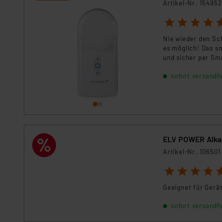
Artikel-Nr. 154952
1
2
3
4
5
Nie wieder den Sc
es möglich! Das s
und sicher per Sm
jederzeit im Blick.
sofort versandfe
ELV POWER Alkal
Artikel-Nr. 106501
1
2
3
4
5
Geeignet für Gerä
sofort versandfe