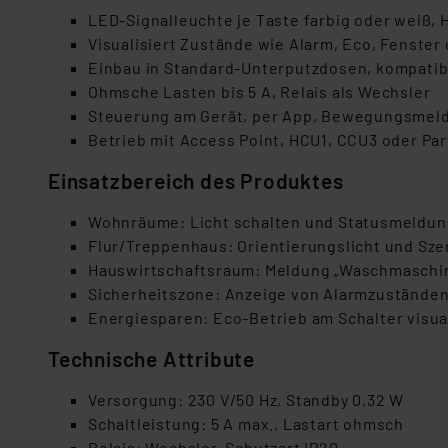
LED-Signalleuchte je Taste farbig oder weiß, He
Visualisiert Zustände wie Alarm, Eco, Fenster
Einbau in Standard-Unterputzdosen, kompati
Ohmsche Lasten bis 5 A, Relais als Wechsler
Steuerung am Gerät, per App, Bewegungsmel
Betrieb mit Access Point, HCU1, CCU3 oder Pa
Einsatzbereich des Produktes
Wohnräume: Licht schalten und Statusmeldun
Flur/Treppenhaus: Orientierungslicht und Sz
Hauswirtschaftsraum: Meldung „Waschmaschin
Sicherheitszone: Anzeige von Alarmzustände
Energiesparen: Eco-Betrieb am Schalter visua
Technische Attribute
Versorgung: 230 V/50 Hz, Standby 0,32 W
Schaltleistung: 5 A max., Lastart ohmsch
Relais: Wechsler, Schutzart IP20