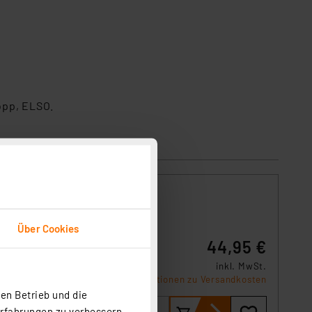
opp, ELSO.
Über Cookies
ung von
44,95 €
er
inkl. MwSt.
rung im
Informationen zu Versandkosten
en Betrieb und die
Erfahrungen zu verbessern.