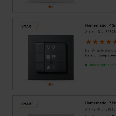
Homematic IP Sm
Artikel-Nr. 159828
1
2
3
4
5
Der 6-fach-Wandtas
Beleuchtungssteue
sofort versandfe
Homematic IP S
Artikel-Nr. 161830