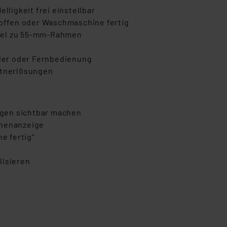
lligkeit frei einstellbar
 offen oder Waschmaschine fertig
bel zu 55-mm-Rahmen
der oder Fernbedienung
rtnerlösungen
gen sichtbar machen
enenanzeige
e fertig“
n
lisieren