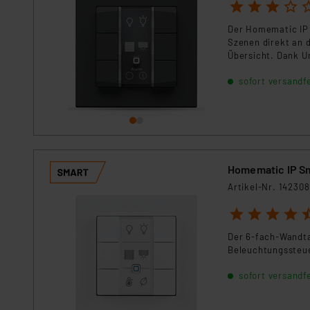
1
2
3
4
5
Für die USA besteht kein A
Datenschutz nach EU-Standa
Der Homematic IP W
Daten in Überwachungsprogr
Szenen direkt an 
Unsere Kooperation mit dies
Übersicht. Dank U
Schalter und fügt 
Kommission sowie einer eige
sofort versandfe
Modernisierung.
Daten, verbundenen Risiken
Impressum
|
Datenschutzer
Homematic IP S
Artikel-Nr. 142308
1
2
3
4
5
Der 6-fach-Wandtas
Beleuchtungssteue
sofort versandfe