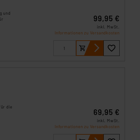
s Land mit unzureichendem
örden personenbezogene
ng und
99,95 €
r Europäer bestehen.
ür
ln der Europäischen
inkl. MwSt.
 Art der übermittelten
Informationen zu Versandkosten
für die
69,95 €
inkl. MwSt.
Informationen zu Versandkosten