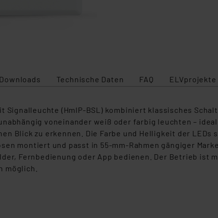
Downloads
Technische Daten
FAQ
ELVprojekte
t Signalleuchte (HmIP‑BSL) kombiniert klassisches Schalt
unabhängig voneinander weiß oder farbig leuchten – ideal
n Blick zu erkennen. Die Farbe und Helligkeit der LEDs s
osen montiert und passt in 55-mm-Rahmen gängiger Marken
lder, Fernbedienung oder App bedienen. Der Betrieb ist m
n möglich.