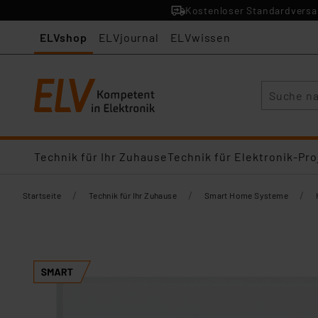
Kostenloser Standardversan
ELVshop
ELVjournal
ELVwissen
Suche
Technik für Ihr Zuhause
Technik für Elektronik-Pro
/
/
/
Startseite
Technik für Ihr Zuhause
Smart Home Systeme