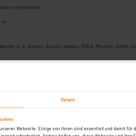
iter erforderlich
0 m
ahmen u. a. Berker, Busch‑Jaeger, GIRA, Merten, JUNG, K
z
art Home Wandtaster – 2-fach, anthrazit, HmIP-WRC2-A-2
Details
Wandtaster – 2-fach in Anthrazit ermöglicht die komfortable Steuer
onen wie Licht, Heizung oder Rollläden per Tastendruck. Dank
st die Montage flexibel und ohne Verkabelung möglich. Der WRC-2 Tast
ehende Schalterserien integrieren und ist ideal für die zentrale Steue
ookies
rtig - Lieferzeit: 1-2 Werktage²
tem.
nserer Webseite. Einige von ihnen sind essentiell und damit für d
ngend erforderlich. Andere helfen uns, diese Webseite und ihre 