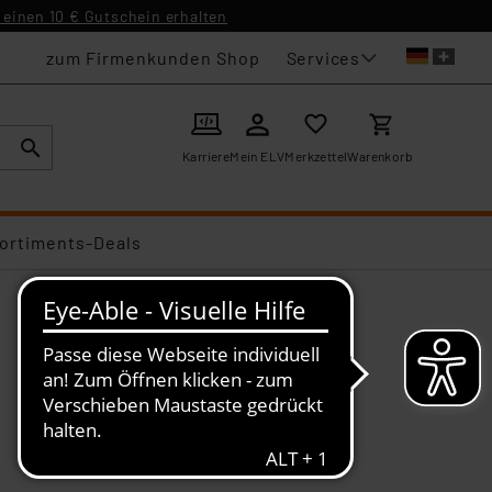
einen 10 € Gutschein erhalten
Services
zum Firmenkunden Shop
Karriere
Mein ELV
Merkzettel
Warenkorb
ortiments-Deals