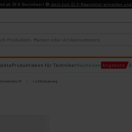
d ab 39 € Bestellwert
Jetzt zum ELV-Newsletter anmelden und 
jekte
Produktideen für Techniker
Neuheiten
Angebote
S
/
Homematic IP
Lichtsteuerung