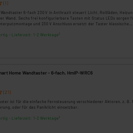
ngemessenheitsbeschluss der EU. Dies bedeutet, dass die USA al
(1)
rds eingestuft wird. So besteht etwa das Risiko, dass US-Beh
andtaster 6‑fach 230 V in Anthrazit steuert Licht, Rollläden, Heizu
ammen verarbeiten, ohne dass hiergegen Klagemöglichkeiten fü
der Wand. Sechs frei konfigurierbare Tasten mit Status LEDs sorgen f
en Dienstleistern stützt sich auf die Standarddatenschutzklause
nterputzmontage und 230 V Anschluss ersetzt der Taster klassische
sich in gängige 55‑mm Schalterserien ein. Ideal für Neubau und
nen Beurteilung der mit der Datenübermittlung, insbesondere der
rtig - Lieferzeit: 1-2 Werktage²
.“
klärung
mart Home Wandtaster – 6-fach, HmIP-WRC6
(21)
ter ist für die einfache Fernsteuerung verschiedener Aktoren, z. B. 
rung, oder für das Paniklicht einsetzbar.
rtig - Lieferzeit: 1-2 Werktage²