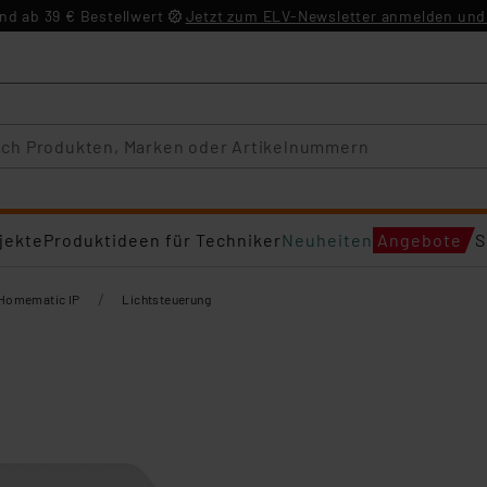
d ab 39 € Bestellwert
Jetzt zum ELV-Newsletter anmelden und 
jekte
Produktideen für Techniker
Neuheiten
Angebote
S
/
Homematic IP
Lichtsteuerung