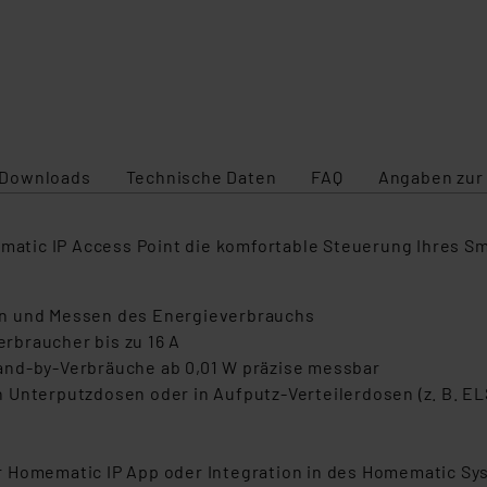
Downloads
Technische Daten
FAQ
Angaben zur
tic IP Access Point die komfortable Steuerung Ihres Sm
rn und Messen des Energieverbrauchs
rbraucher bis zu 16 A
and-by-Verbräuche ab 0,01 W präzise messbar
Unterputzdosen oder in Aufputz-Verteilerdosen (z. B. ELS
r Homematic IP App oder Integration in des Homematic S