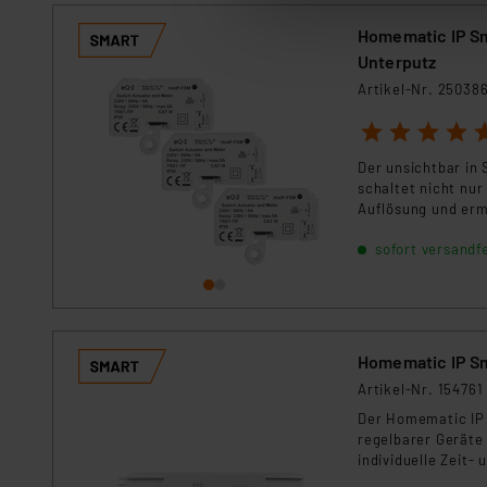
anpassen oder widerrufen. 
Homematic IP Sm
Auswertung und Analyse bis 
Unterputz
dazu führen, dass die Einst
Artikel-Nr. 25038
„Einige Drittanbieter verar
1
2
3
4
5
dieser Drittanbieter umfasst
Der unsichtbar in
Nähere Infos zu diesen Drit
schaltet nicht nur
Für die USA besteht kein A
Auflösung und erm
Datenschutz nach EU-Standa
Sicherungskasten 
sofort versandfe
Daten in Überwachungsprogr
Unsere Kooperation mit dies
Kommission sowie einer eige
Daten, verbundenen Risiken
Homematic IP Sm
Impressum
|
Datenschutzer
Artikel-Nr. 154761
Der Homematic IP U
regelbarer Geräte
individuelle Zeit-
vollständig stroml