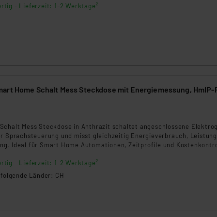
rtig - Lieferzeit: 1-2 Werktage²
mart Home Schalt Mess Steckdose mit Energiemessung, HmIP-
Schalt Mess Steckdose in Anthrazit schaltet angeschlossene Elektro
er Sprachsteuerung und misst gleichzeitig Energieverbrauch, Leistung
g. Ideal für Smart Home Automationen, Zeitprofile und Kostenkontro
ieb mit Access Point oder Zentrale.
rtig - Lieferzeit: 1-2 Werktage²
n folgende Länder: CH