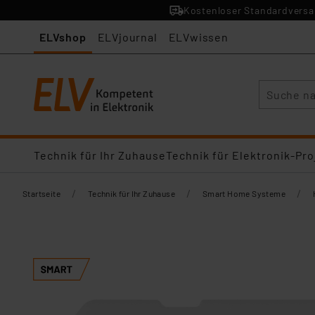
Kostenloser Standardversan
ELVshop
ELVjournal
ELVwissen
Suche
Technik für Ihr Zuhause
Technik für Elektronik-Pro
/
/
/
Startseite
Technik für Ihr Zuhause
Smart Home Systeme