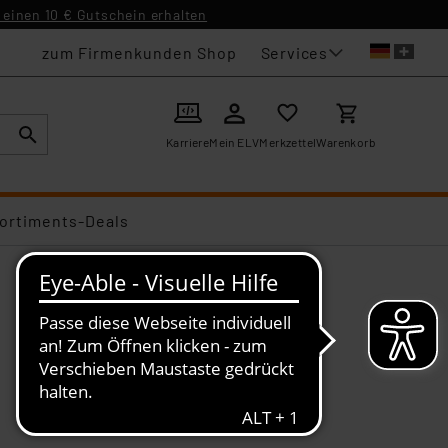
einen 10 € Gutschein erhalten
Services
zum Firmenkunden Shop
Karriere
Mein ELV
Merkzettel
Warenkorb
ortiments-Deals