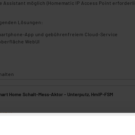
Assistant möglich (Homematic IP Access Point erforderli
olgenden Lösungen:
Smartphone-App und gebührenfreiem Cloud-Service
oberfläche WebUI
halten
art Home Schalt-Mess-Aktor – Unterputz, HmIP-FSM
(24)
 Schalter- oder Verteilerdosen montierbare Schalt-/Messaktor FSM sc
is zu 1150 W, er erfasst auch deren Leistungsaufnahme in hoher Aufl
 eine exakte Energieverbrauchsmessung.