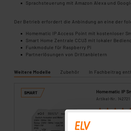
Sprachsteuerung mit Amazon Alexa und Google 
Der Betrieb erfordert die Anbindung an eine der f
Homematic IP Access Point mit kostenloser 
Smart Home Zentrale CCU3 mit lokaler Bedien
Funkmodule für Raspberry Pi
Partnerlösungen von Drittanbietern
Weitere Modelle
Zubehör
In Fachbeitrag ent
Homematic IP Sm
Artikel-Nr. 142721
1
2
3
4
5
Der unsichtbar in
nicht nur Lasten b
und ermöglicht so