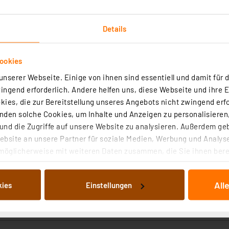
rtig - Lieferzeit: 1-2 Werktage²
Details
ookies
nserer Webseite. Einige von ihnen sind essentiell und damit für d
art Home 3er-Set Schalt-Mess-Aktor, 16 A, Unterputz
ngend erforderlich. Andere helfen uns, diese Webseite und ihre 
ies, die zur Bereitstellung unseres Angebots nicht zwingend erfo
den solche Cookies, um Inhalte und Anzeigen zu personalisieren,
(10)
nd die Zugriffe auf unsere Website zu analysieren. Außerdem ge
rputzaktor für das Schalten von Lasten bis 16 A und die Überwachun
bsite an unsere Partner für soziale Medien, Werbung und Analyse
 der angeschlossenen Verbraucher.
möglicherweise mit weiteren Daten zusammen, die Sie ihnen berei
 Dienste gesammelt haben. Indem Sie auf „Alle akzeptieren“ kli
rtig - Lieferzeit: 1-2 Werktage²
von Informationen auf Ihrem gerät (§25 Abs.1 TTDSG) sowie der 
All
kies
Einstellungen
nachfolgend dargestellten bzw. die von Ihnen ausgewählten Verar
illierte Auflistung der einzelnen Cookies nach Zweck und Anbieter
ellungen“ abrufbar. Sie können die Verwendung nicht notwendiger
en. Ihre erteilte Zustimmung können Sie jederzeit unter dem Link