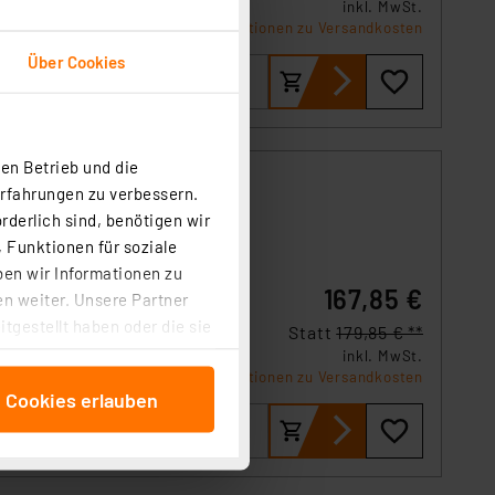
inkl. MwSt.
Informationen zu Versandkosten
Über Cookies
en Betrieb und die
Erfahrungen zu verbessern.
rderlich sind, benötigen wir
 Funktionen für soziale
ben wir Informationen zu
g des
167,85 €
n weiter. Unsere Partner
tgestellt haben oder die sie
Statt
179,85 € **
cken, stimmen Sie sowohl
inkl. MwSt.
anschließenden
Informationen zu Versandkosten
e Cookies erlauben
beitungszwecke (Art. 6
 ist durch Klick auf den
 Cookies ablehnen oder ihr
 „Cookie Einstellungen“