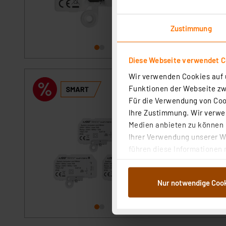
sofort versandfe
Zustimmung
Diese Webseite verwendet C
Wir verwenden Cookies auf u
Homematic IP Sm
Funktionen der Webseite zwi
Artikel-Nr. 251964
Für die Verwendung von Cook
Ihre Zustimmung. Wir verwen
1
2
3
4
5
Medien anbieten zu können u
Der kompakte Unte
Ihrer Verwendung unserer We
Energieverbrauchs
führen diese Informationen 
im Rahmen Ihrer Nutzung der
sofort versandfe
dem Speichern und Abrufen 
Nur notwendige Coo
Weiterverarbeitung für die 
Abs.1a DSG-VO) zu. Eine deta
Button „Ablehnen oder Einst
ganz oder teilweise zustimm