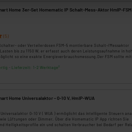
Die Rechtmäßigkeit der Speicherung, Abrufung und Weiterverarbei
art Home 3er-Set Homematic IP Schalt-Mess-Aktor HmIP-FSM,
zum Zeitpunkt des Widerrufs bleibt hiervon unberührt. Ihre Brow
ellungen nicht längerfristig gespeichert werden und dieses Banne
6
beiten personenbezogene Daten in den USA. Ihre Einwilligung zur 
(5)
 daher ggf. auch die Verarbeitung Ihrer Daten in den USA gemäß Art
 Schalter- oder Verteilerdosen FSM-5 montierbare Schalt-/Messaktor
tanbietern und zu der jeweiligen Datenübermittlung erhalten Sie i
 Lasten bis zu 1150 W, er erfasst auch deren Leistungsaufnahme in ho
ngemessenheitsbeschluss der EU. Dies bedeutet, dass die USA al
öglicht so eine exakte Energieverbrauchsmessung.Der FSM sollte mit
rds eingestuft wird. So besteht etwa das Risiko, dass US-Beh
abgesichert werden.
rtig - Lieferzeit: 1-2 Werktage²
ammen verarbeiten, ohne dass hiergegen Klagemöglichkeiten fü
en Dienstleistern stützt sich auf die Standarddatenschutzklause
nen Beurteilung der mit der Datenübermittlung, insbesondere der
.“
art Home Universalaktor – 0-10 V, HmIP-WUA
klärung
niversalaktor 0–10 V ( WUA ) ermöglicht das intelligente Steuern ana
 wie Lüftungen oder Dimmer. Über die Homematic IP App richten Sie
 und Helligkeitsprofile ein und schalten Verbraucher bei Bedarf per Rel
os. Die robuste Bauform erlaubt den flexiblen Einbau in Wand oder