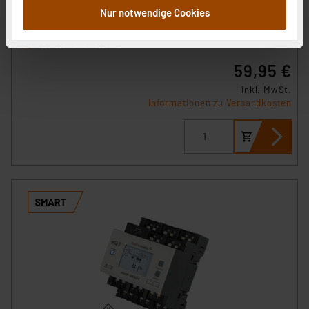
zusammen, die Sie ihnen bereitgestellt haben oder die
Nur notwendige Cookies
Artikel-Nr. 151398
sie im Rahmen Ihrer Nutzung der Dienste gesammelt
1
2
3
4
5
haben. Indem Sie auf „Alle akzeptieren“ klicken,
(1)
stimmen Sie sowohl dem Speichern und Abrufen von
59,95 €
Informationen auf Ihrem gerät (§25 Abs.1 TTDSG) sowie
inkl. MwSt.
der anschließenden Weiterverarbeitung für die
Informationen zu Versandkosten
nachfolgend dargestellten bzw. die von Ihnen
ausgewählten Verarbeitungszwecke (Art. 6 Abs.1a DSG-
VO) zu. Eine detaillierte Auflistung der einzelnen
Cookies nach Zweck und Anbieter ist durch Klick auf
den Button „Ablehnen oder Einstellungen“ abrufbar. Sie
können die Verwendung nicht notwendiger Cookies
ablehnen oder ihr ganz oder teilweise zustimmen. Ihre
erteilte Zustimmung können Sie jederzeit unter dem
Link „Cookie Einstellungen“ anpassen oder widerrufen.
Die Rechtmäßigkeit der Speicherung, Abrufung und
Weiterverarbeitung dieser Daten zur Auswertung und
Analyse bis zum Zeitpunkt des Widerrufs bleibt hiervon
unberührt. Ihre Browser-Einstellungen können dazu