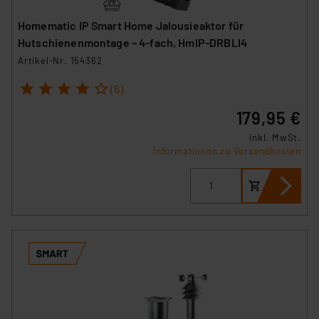
führen, dass die Einstellungen nicht längerfristig
Homematic IP Smart Home Jalousieaktor für
gespeichert werden und dieses Banner erneut
Hutschienenmontage – 4-fach, HmIP-DRBLI4
angezeigt wird.
Artikel-Nr. 154362
„Einige Drittanbieter verarbeiten personenbezogene
1
2
3
4
5
(6)
Daten in den USA. Ihre Einwilligung zur Einbindung von
179,95 €
Cookies dieser Drittanbieter umfasst daher ggf. auch
die Verarbeitung Ihrer Daten in den USA gemäß Art. 49
inkl. MwSt.
Informationen zu Versandkosten
(1) lit. a DSGVO. Nähere Infos zu diesen Drittanbietern
und zu der jeweiligen Datenübermittlung erhalten Sie in
der Datenschutzerklärung. Für die USA besteht kein
Angemessenheitsbeschluss der EU. Dies bedeutet,
dass die USA als Land mit unzureichendem
Datenschutz nach EU-Standards eingestuft wird. So
besteht etwa das Risiko, dass US-Behörden
personenbezogene Daten in
Überwachungsprogrammen verarbeiten, ohne dass
hiergegen Klagemöglichkeiten für Europäer bestehen.