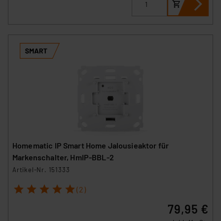
Homematic IP Smart Home Jalousieaktor für
Markenschalter, HmIP-BBL-2
Artikel-Nr. 151333
1
2
3
4
5
(2)
79,95 €