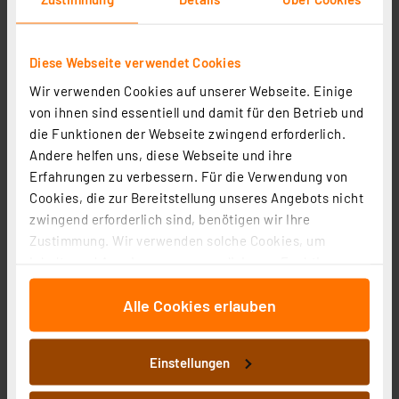
49,95 €
inkl. MwSt.
Diese Webseite verwendet Cookies
Informationen zu Versandkosten
Wir verwenden Cookies auf unserer Webseite. Einige
von ihnen sind essentiell und damit für den Betrieb und
die Funktionen der Webseite zwingend erforderlich.
Andere helfen uns, diese Webseite und ihre
Erfahrungen zu verbessern. Für die Verwendung von
Cookies, die zur Bereitstellung unseres Angebots nicht
zwingend erforderlich sind, benötigen wir Ihre
Zustimmung. Wir verwenden solche Cookies, um
Inhalte und Anzeigen zu personalisieren, Funktionen
für soziale Medien anbieten zu können und die Zugriffe
Alle Cookies erlauben
auf unsere Website zu analysieren. Außerdem geben
wir Informationen zu Ihrer Verwendung unserer Website
an unsere Partner für soziale Medien, Werbung und
Einstellungen
Analysen weiter. Unsere Partner führen diese
Homematic IP Smart Home Jalousieaktor – Unterputz,
Informationen möglicherweise mit weiteren Daten
HmIP-FBL