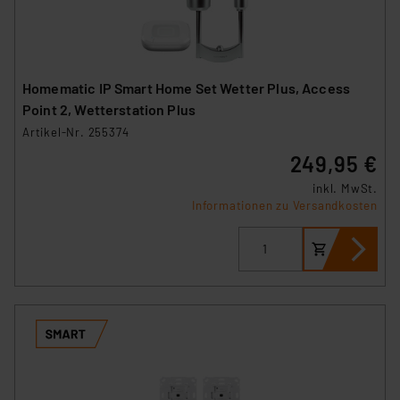
Unsere Kooperation mit diesen Dienstleistern stützt
sich auf die Standarddatenschutzklauseln der
Europäischen Kommission sowie einer eigenen
Beurteilung der mit der Datenübermittlung,
Homematic IP Smart Home Set Wetter Plus, Access
insbesondere der Art der übermittelten Daten,
Point 2, Wetterstation Plus
verbundenen Risiken.“
Artikel-Nr. 255374
Impressum
|
Datenschutzerklärung
249,95 €
inkl. MwSt.
Informationen zu Versandkosten