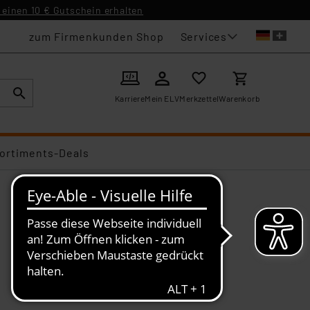
einen 10 € Gutschein erhalten
Services
zum Firmenkunden Shop
Karriere
Mein ELV
Merkzettel
Warenkorb
ortiments-Deals