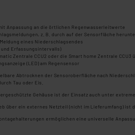
it Anpassung an die örtlichen Regenwasserleitwerte
hlagsmeldungen, z. B. durch auf der Sensorfläche herunt
r Meldung eines Niederschlagsendes
 und Erfassungsintervalls)
matic Zentrale CCU2 oder die Smart home Zentrale CCU3 ü
ngsanzeige (LED) am Regensensor
telbare Abtrocknen der Sensoroberfläche nach Niederschl
urch Tau oder Eis.
rgeschützte Gehäuse ist der Einsatz auch unter extreme
eb über ein externes Netzteil (nicht im Lieferumfang) i
ontagehalterungen ermöglichen eine universelle Anpassu