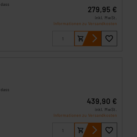
s Land mit unzureichendem
odass
279,95 €
örden personenbezogene
r Europäer bestehen.
inkl. MwSt.
Informationen zu Versandkosten
ln der Europäischen
 Art der übermittelten
odass
439,90 €
inkl. MwSt.
Informationen zu Versandkosten