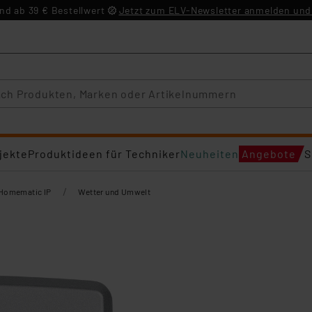
d ab 39 € Bestellwert
Jetzt zum ELV-Newsletter anmelden und 
jekte
Produktideen für Techniker
Neuheiten
Angebote
S
/
Homematic IP
Wetter und Umwelt