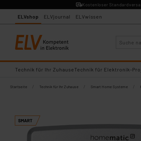
Kostenloser Standardversan
ELVshop
ELVjournal
ELVwissen
Suche
Technik für Ihr Zuhause
Technik für Elektronik-Pro
/
/
/
Startseite
Technik für Ihr Zuhause
Smart Home Systeme