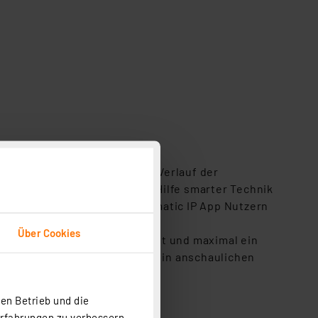
letzten Wochen? Wie ist der Verlauf der
zielter können Sie es mit Hilfe smarter Technik
ie mit der kostenlose Homematic IP App Nutzern
Über Cookies
 aus, die fortan aufgezeichnet und maximal ein
P App herunterladen und dort in anschaulichen
-Datei exportieren.
en Betrieb und die
Erfahrungen zu verbessern.