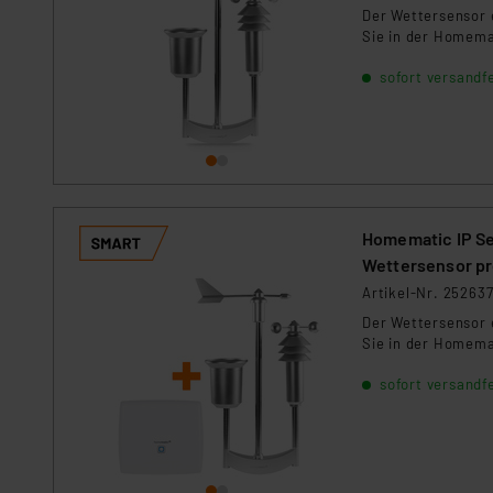
Für die USA besteht kein A
Der Wettersensor 
Datenschutz nach EU-Standa
Sie in der Homemat
Daten in Überwachungsprogr
sofort versandfe
Unsere Kooperation mit dies
Kommission sowie einer eige
Daten, verbundenen Risiken
Impressum
|
Datenschutzer
Homematic IP Se
Wettersensor p
Artikel-Nr. 25263
Der Wettersensor 
Sie in der Homemat
sofort versandfe