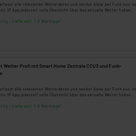
ngemessenheitsbeschluss der EU. Dies bedeutet, dass die USA al
erfasst alle relevanten Wetterdaten und sendet diese per Funk aus, s
rds eingestuft wird. So besteht etwa das Risiko, dass US-Beh
ic IP App jederzeit volle Übersicht über das aktuelle Wetter haben.
ammen verarbeiten, ohne dass hiergegen Klagemöglichkeiten fü
rtig - Lieferzeit: 1-2 Werktage²
en Dienstleistern stützt sich auf die Standarddatenschutzklause
nen Beurteilung der mit der Datenübermittlung, insbesondere der
.“
klärung
t Wetter Profi mit Smart Home Zentrale CCU3 und Funk-
ro
7
erfasst alle relevanten Wetterdaten und sendet diese per Funk aus, s
ic IP App jederzeit volle Übersicht über das aktuelle Wetter haben.
rtig - Lieferzeit: 1-2 Werktage²