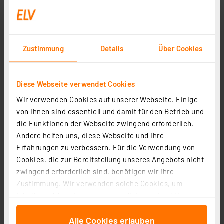
Zustimmung
Details
Über Cookies
Diese Webseite verwendet Cookies
Wir verwenden Cookies auf unserer Webseite. Einige
von ihnen sind essentiell und damit für den Betrieb und
die Funktionen der Webseite zwingend erforderlich.
Homematic IP Set mit Home Control Unit, 5x
Andere helfen uns, diese Webseite und ihre
Stellantrieb, 4x Wandthermostat, 1x
Erfahrungen zu verbessern. Für die Verwendung von
Fußbodenheizungscontroller
Artikel-Nr. 254760
Cookies, die zur Bereitstellung unseres Angebots nicht
799,45 €
zwingend erforderlich sind, benötigen wir Ihre
Zustimmung. Wir verwenden solche Cookies, um
inkl. MwSt.
Informationen zu Versandkosten
Inhalte und Anzeigen zu personalisieren, Funktionen
für soziale Medien anbieten zu können und die Zugriffe
Alle Cookies erlauben
auf unsere Website zu analysieren. Außerdem geben