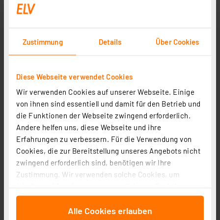
Artikel-Nr. 162947
229,95 €
Zustimmung
Details
Über Cookies
inkl. MwSt.
Produktdatenblatt
Informationen zu Versandkosten
Diese Webseite verwendet Cookies
Wir verwenden Cookies auf unserer Webseite. Einige
von ihnen sind essentiell und damit für den Betrieb und
die Funktionen der Webseite zwingend erforderlich.
Andere helfen uns, diese Webseite und ihre
Erfahrungen zu verbessern. Für die Verwendung von
Cookies, die zur Bereitstellung unseres Angebots nicht
zwingend erforderlich sind, benötigen wir Ihre
Zustimmung. Wir verwenden solche Cookies, um
Inhalte und Anzeigen zu personalisieren, Funktionen
für soziale Medien anbieten zu können und die Zugriffe
Alle Cookies erlauben
auf unsere Website zu analysieren. Außerdem geben
EZVIZ Outdoor-Akku-Überwachungskamera EB8