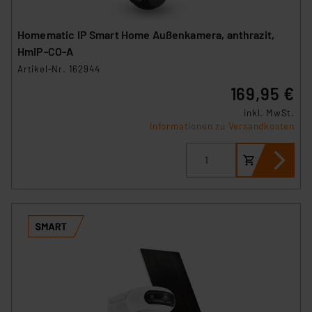
Die Rechtmäßigkeit der Speicherung, Abrufung und
Weiterverarbeitung dieser Daten zur Auswertung und
Homematic IP Smart Home Außenkamera, anthrazit,
Analyse bis zum Zeitpunkt des Widerrufs bleibt hiervon
HmIP-CO-A
unberührt. Ihre Browser-Einstellungen können dazu
Artikel-Nr. 162944
führen, dass die Einstellungen nicht längerfristig
169,95 €
gespeichert werden und dieses Banner erneut
angezeigt wird.
inkl. MwSt.
Informationen zu Versandkosten
„Einige Drittanbieter verarbeiten personenbezogene
Daten in den USA. Ihre Einwilligung zur Einbindung von
Cookies dieser Drittanbieter umfasst daher ggf. auch
die Verarbeitung Ihrer Daten in den USA gemäß Art. 49
(1) lit. a DSGVO. Nähere Infos zu diesen Drittanbietern
und zu der jeweiligen Datenübermittlung erhalten Sie in
der Datenschutzerklärung. Für die USA besteht kein
Angemessenheitsbeschluss der EU. Dies bedeutet,
dass die USA als Land mit unzureichendem
Datenschutz nach EU-Standards eingestuft wird. So
besteht etwa das Risiko, dass US-Behörden