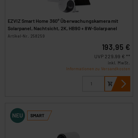
personenbezogene Daten in
Überwachungsprogrammen verarbeiten, ohne dass
hiergegen Klagemöglichkeiten für Europäer bestehen.
EZVIZ Smart Home 360° Überwachungskamera mit
Unsere Kooperation mit diesen Dienstleistern stützt
Solarpanel, Nachtsicht, 2K, HB90 + 8W-Solarpanel
sich auf die Standarddatenschutzklauseln der
Artikel-Nr. 258259
Europäischen Kommission sowie einer eigenen
193,95 €
Beurteilung der mit der Datenübermittlung,
UVP 229,99 € **
insbesondere der Art der übermittelten Daten,
inkl. MwSt.
verbundenen Risiken.“
Informationen zu Versandkosten
Impressum
|
Datenschutzerklärung