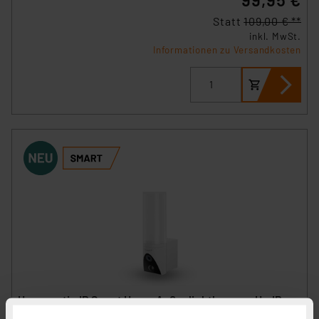
Statt
109,00 € **
inkl. MwSt.
Informationen zu Versandkosten
Homematic IP Smart Home Außenlichtkamera, HmIP-
COL