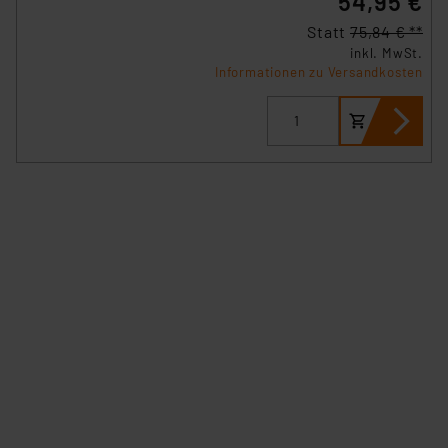
54,95 €
Datenschutz nach EU-Standards eingestuft wird. So
Statt
75,84 € **
besteht etwa das Risiko, dass US-Behörden
inkl. MwSt.
personenbezogene Daten in
Informationen zu Versandkosten
Überwachungsprogrammen verarbeiten, ohne dass
hiergegen Klagemöglichkeiten für Europäer bestehen.
Unsere Kooperation mit diesen Dienstleistern stützt
sich auf die Standarddatenschutzklauseln der
Europäischen Kommission sowie einer eigenen
Beurteilung der mit der Datenübermittlung,
insbesondere der Art der übermittelten Daten,
verbundenen Risiken.“
Impressum
|
Datenschutzerklärung