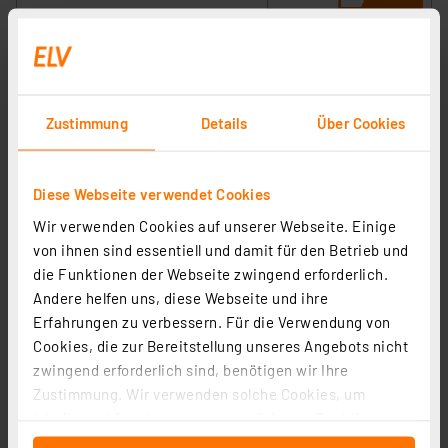
Zustimmung
Details
Über Cookies
Diese Webseite verwendet Cookies
Wir verwenden Cookies auf unserer Webseite. Einige
von ihnen sind essentiell und damit für den Betrieb und
Smart Home Zentrale CCU3, HmIP-CCU3
die Funktionen der Webseite zwingend erforderlich.
Artikel-Nr. 151965
Andere helfen uns, diese Webseite und ihre
Erfahrungen zu verbessern. Für die Verwendung von
1
2
3
4
5
(28)
Cookies, die zur Bereitstellung unseres Angebots nicht
zwingend erforderlich sind, benötigen wir Ihre
179,95 €
Zustimmung. Wir verwenden solche Cookies, um
inkl. MwSt.
Inhalte und Anzeigen zu personalisieren, Funktionen
Informationen zu Versandkosten
für soziale Medien anbieten zu können und die Zugriffe