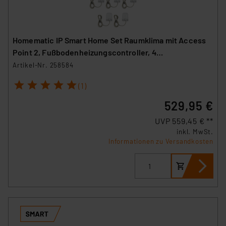
Homematic IP Smart Home Set Raumklima mit Access
Point 2, Fußbodenheizungscontroller, 4
Wandthermostate und 5 Stellantriebe
Artikel-Nr. 258584
1
2
3
4
5
(1)
529,95 €
UVP 559,45 € **
inkl. MwSt.
Informationen zu Versandkosten