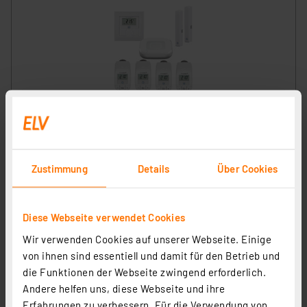
Homematic IP Set Raumklima mit HmIP-HAP2, HmIP-
WTH-1, 2x HmIP-SWDO-2, 4x HmIP-eTRV-B
Artikel-Nr. 258579
Zustimmung
Details
Über Cookies
289,60 €
UVP 299,90 € **
inkl. MwSt.
Diese Webseite verwendet Cookies
Informationen zu Versandkosten
Wir verwenden Cookies auf unserer Webseite. Einige
von ihnen sind essentiell und damit für den Betrieb und
die Funktionen der Webseite zwingend erforderlich.
Andere helfen uns, diese Webseite und ihre
Erfahrungen zu verbessern. Für die Verwendung von