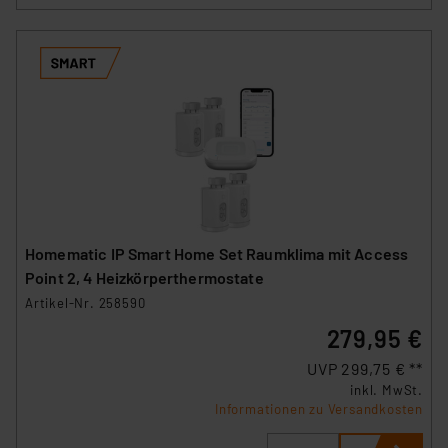
VO) zu. Eine detaillierte Auflistung der einzelnen
Cookies nach Zweck und Anbieter ist durch Klick auf
den Button „Ablehnen oder Einstellungen“ abrufbar. Sie
können die Verwendung nicht notwendiger Cookies
ablehnen oder ihr ganz oder teilweise zustimmen. Ihre
erteilte Zustimmung können Sie jederzeit unter dem
Link „Cookie Einstellungen“ anpassen oder widerrufen.
Die Rechtmäßigkeit der Speicherung, Abrufung und
Weiterverarbeitung dieser Daten zur Auswertung und
Analyse bis zum Zeitpunkt des Widerrufs bleibt hiervon
unberührt. Ihre Browser-Einstellungen können dazu
Homematic IP Smart Home Set Raumklima mit Access
führen, dass die Einstellungen nicht längerfristig
Point 2, 4 Heizkörperthermostate
gespeichert werden und dieses Banner erneut
Artikel-Nr. 258590
angezeigt wird.
279,95 €
„Einige Drittanbieter verarbeiten personenbezogene
UVP 299,75 € **
Daten in den USA. Ihre Einwilligung zur Einbindung von
inkl. MwSt.
Informationen zu Versandkosten
Cookies dieser Drittanbieter umfasst daher ggf. auch
die Verarbeitung Ihrer Daten in den USA gemäß Art. 49