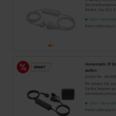
die Anschlussleit
Geräte. Das ELV S
Messfunktion und
sofort versandfe
Keine Lieferung i
Homematic IP Sm
außen
Artikel-Nr. 25468
Mit diesem Set au
Geräte bequem per
Gartenbeleuchtung
Mess-Kabel Komfort
sofort versandfe
Homematic IP Gerä
Keine Lieferung i