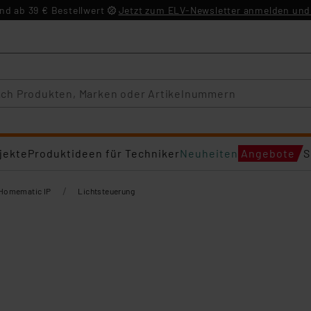
d ab 39 € Bestellwert
Jetzt zum ELV-Newsletter anmelden und 
jekte
Produktideen für Techniker
Neuheiten
Angebote
S
/
Homematic IP
Lichtsteuerung