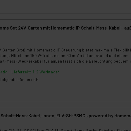
ngemessenheitsbeschluss der EU. Dies bedeutet, dass die USA al
rds eingestuft wird. So besteht etwa das Risiko, dass US-Beh
ammen verarbeiten, ohne dass hiergegen Klagemöglichkeiten fü
en Dienstleistern stützt sich auf die Standarddatenschutzklause
Home Set 24V-Garten mit Homematic IP Schalt-Mess-Kabel - au
nen Beurteilung der mit der Datenübermittlung, insbesondere der
.“
9
V-Garten Groß mit Homematic IP Steuerung bietet maximale Flexibilitä
klärung
tung. Mit einem 150 W-Trafo, einem 30 m Verteilungskabel und einem
lt-Mess-Steckerkabel für außen lässt sich die Beleuchtung bequem 
ieren. Ideal für große Gartenprojekte.
rtig - Lieferzeit: 1-2 Werktage²
n folgende Länder: CH
Schalt-Mess-Kabel, innen, ELV-SH-PSMCI, powered by Homema
t dem ELV-SH-PSMCI Ihre ELV-SH Smart Home-Serie: Schalten Sie be