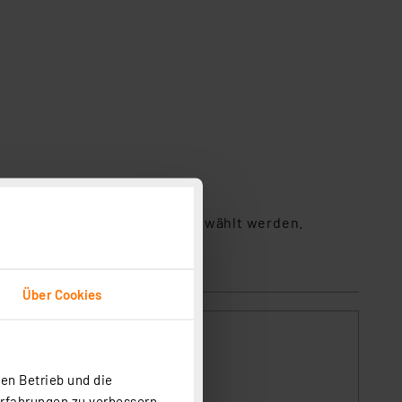
n aber aktuell für diese ausgewählt werden.
Über Cookies
en Betrieb und die
Erfahrungen zu verbessern.