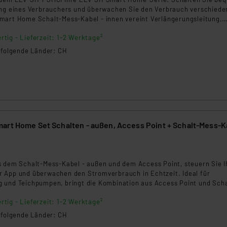
ung eines Verbrauchers und überwachen Sie den Verbrauch verschiede
mart Home Schalt-Mess-Kabel - innen vereint Verlängerungsleitung,
 smarte Steuerung.
rtig - Lieferzeit: 1-2 Werktage²
n folgende Länder: CH
art Home Set Schalten - außen, Access Point + Schalt-Mess-K
3
s dem Schalt-Mess-Kabel - außen und dem Access Point, steuern Sie I
 App und überwachen den Stromverbrauch in Echtzeit. Ideal für
 und Teichpumpen, bringt die Kombination aus Access Point und Scha
 und Energieeffizienz in Ihren Alltag. Der Access Point verknüpft Ih
rtig - Lieferzeit: 1-2 Werktage²
te und sorgt für eine stabile Funkverbindung im gesamten Zuhause.
n folgende Länder: CH