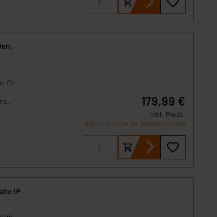
s Land mit unzureichendem
örden personenbezogene
r Europäer bestehen.
ln der Europäischen
ßen,
 Art der übermittelten
t für
179,99 €
ins
inkl. MwSt.
Informationen zu Versandkosten
tic IP
quem