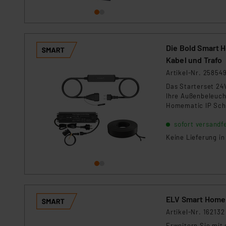
Für die USA besteht kein A
Datenschutz nach EU-Standa
Daten in Überwachungsprogr
Unsere Kooperation mit dies
Die Bold Smart 
Kommission sowie einer eige
Kabel und Trafo
Daten, verbundenen Risiken
Artikel-Nr. 25854
Das Starterset 24
Impressum
|
Datenschutzer
Ihre Außenbeleuch
Homematic IP Scha
Smart Home integr
sofort versandfe
Keine Lieferung i
ELV Smart Home 
Artikel-Nr. 162132
Erweitern Sie mi