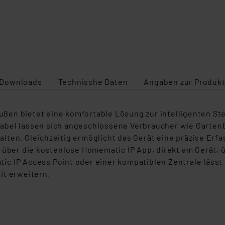
Downloads
Technische Daten
Angaben zur Produkt
ßen bietet eine komfortable Lösung zur intelligenten S
Kabel lassen sich angeschlossene Verbraucher wie Garte
lten. Gleichzeitig ermöglicht das Gerät eine präzise Er
 über die kostenlose Homematic IP App, direkt am Gerät, 
c IP Access Point oder einer kompatiblen Zentrale lässt 
it erweitern.