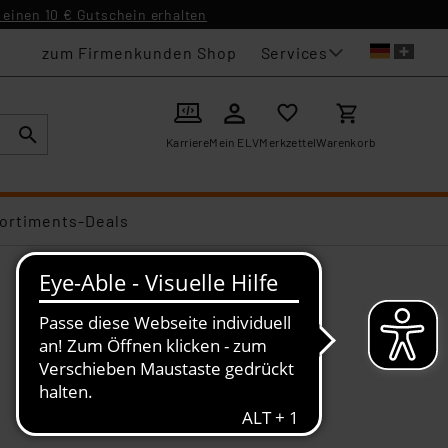
einen 10 € Gutschein erhalten
Services
zum Firmenkunden Shop
Karriere
Mein ELV
Merkzettel
Warenkorb
ortiments-Deals