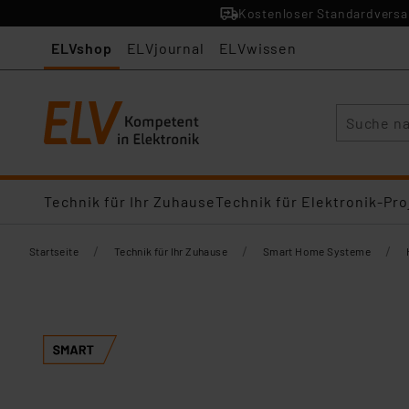
Kostenloser Standardversan
ELVshop
ELVjournal
ELVwissen
Suche
Technik für Ihr Zuhause
Technik für Elektronik-Pro
/
/
/
Startseite
Technik für Ihr Zuhause
Smart Home Systeme