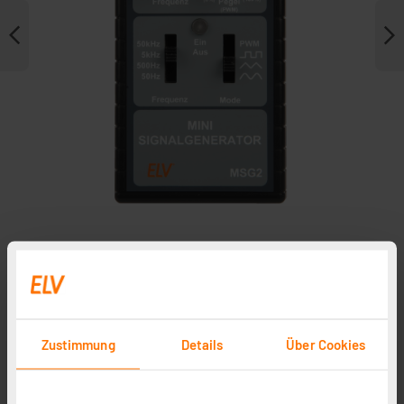
Zubehör
In Fachbeitrag enthalten
Zustimmung
Details
Über Cookies
ELV No-Clean Lötzinn bleifrei Sn99Cu1+ML, 1,5 mm, 100
g