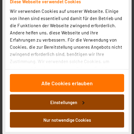
Diese Webseite verwendet Cookies
Artikel-Nr. 107680
Wir verwenden Cookies auf unserer Webseite. Einige
1
2
3
4
5
von ihnen sind essentiell und damit für den Betrieb und
(3)
die Funktionen der Webseite zwingend erforderlich.
10,95 €
Andere helfen uns, diese Webseite und ihre
inkl. MwSt.
Erfahrungen zu verbessern. Für die Verwendung von
Informationen zu Versandkosten
Cookies, die zur Bereitstellung unseres Angebots nicht
zwingend erforderlich sind, benötigen wir Ihre
Zustimmung. Wir verwenden solche Cookies, um
Inhalte und Anzeigen zu personalisieren, Funktionen
für soziale Medien anbieten zu können und die Zugriffe
Alle Cookies erlauben
auf unsere Website zu analysieren. Außerdem geben
wir Informationen zu Ihrer Verwendung unserer Website
an unsere Partner für soziale Medien, Werbung und
Einstellungen
Analysen weiter. Unsere Partner führen diese
Informationen möglicherweise mit weiteren Daten
zusammen, die Sie ihnen bereitgestellt haben oder die
Nur notwendige Cookies
sie im Rahmen Ihrer Nutzung der Dienste gesammelt
ELV Platinenhalter, drehbar
haben. Indem Sie auf „Alle akzeptieren“ klicken,