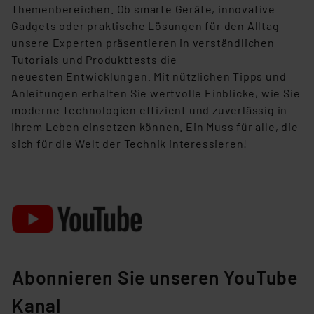
Themenbereichen. Ob smarte Geräte, innovative
die Verarbeitung Ihrer Daten in den USA gemäß Art. 49
Gadgets
oder praktische Lösungen für den Alltag –
(1) lit. a DSGVO. Nähere Infos zu diesen Drittanbietern
unsere Experten präsentieren in verständlichen
und zu der jeweiligen Datenübermittlung erhalten Sie in
Tutorials und Produkttests die
der Datenschutzerklärung. Für die USA besteht kein
neuesten
Entwicklungen. Mit nützlichen Tipps und
Angemessenheitsbeschluss der EU. Dies bedeutet,
Anleitungen erhalten Sie wertvolle Einblicke, wie Sie
dass die USA als Land mit unzureichendem
moderne Technologien effizient und zuverlässig
in
Datenschutz nach EU-Standards eingestuft wird. So
Ihrem Leben einsetzen können. Ein Muss für alle, die
besteht etwa das Risiko, dass US-Behörden
sich für die Welt der Technik interessieren!
personenbezogene Daten in
Überwachungsprogrammen verarbeiten, ohne dass
hiergegen Klagemöglichkeiten für Europäer bestehen.
Unsere Kooperation mit diesen Dienstleistern stützt
sich auf die Standarddatenschutzklauseln der
Europäischen Kommission sowie einer eigenen
Beurteilung der mit der Datenübermittlung,
insbesondere der Art der übermittelten Daten,
Abonnieren Sie unseren YouTube
verbundenen Risiken.“
Kanal